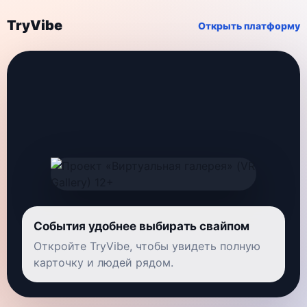
TryVibe
Открыть платформу
События удобнее выбирать свайпом
Откройте TryVibe, чтобы увидеть полную
карточку и людей рядом.