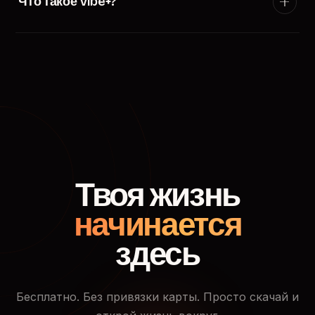
Что такое Vibe+?
появится в ленте пользователей твоего города.
Vibe+ — премиум-подписка TryVibe: расширенные
фильтры поиска, приоритетный показ в ленте
знакомств, кто смотрел твой профиль и доступ к
закрытым событиям.
Твоя жизнь
начинается
здесь
Бесплатно. Без привязки карты. Просто скачай и