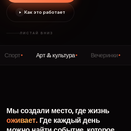
Как это работает
ЛИСТАЙ ВНИЗ
т
Арт & культура
Вечеринки
Лекц
✦
✦
✦
Мы
создали
место,
где
жизнь
оживает.
Где
каждый
день
можно
найти
событие,
которое