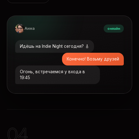
Анна
онлайн
Идёшь на Indie Night сегодня? 🎸
Конечно! Возьму друзей
Огонь, встречаемся у входа в
19:45
04