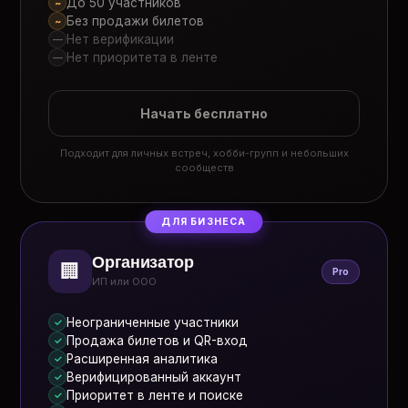
До 50 участников
~
Без продажи билетов
~
Нет верификации
—
Нет приоритета в ленте
—
Начать бесплатно
Подходит для личных встреч, хобби-групп и небольших
сообществ
ДЛЯ БИЗНЕСА
Организатор
🏢
Pro
ИП или ООО
Неограниченные участники
✓
Продажа билетов и QR-вход
✓
Расширенная аналитика
✓
Верифицированный аккаунт
✓
Приоритет в ленте и поиске
✓