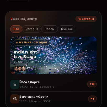
Москва, Центр
12 сегодня
Всё
Сегодня
Рядом
Музыка
🎸 МУЗЫКА · СЕГОДНЯ
Indie Night
Live Stage
20:00 · 3.4 км · от 800₽
47 идут
Йога в парке
🧘
+12
08:00 · 1.2 км · Бесплатно
Выставка «Свет»
🎨
+8
12:00 · 2.8 км · от 300₽