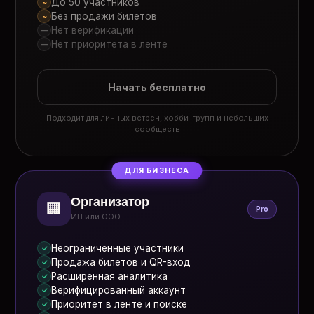
До 50 участников
~
Без продажи билетов
~
Нет верификации
—
Нет приоритета в ленте
—
Начать бесплатно
Подходит для личных встреч, хобби-групп и небольших
сообществ
ДЛЯ БИЗНЕСА
Организатор
🏢
Pro
ИП или ООО
Неограниченные участники
✓
Продажа билетов и QR-вход
✓
Расширенная аналитика
✓
Верифицированный аккаунт
✓
Приоритет в ленте и поиске
✓