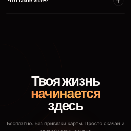
Что такое Vibe+?
появится в ленте пользователей твоего города.
Vibe+ — премиум-подписка TryVibe: расширенные
фильтры поиска, приоритетный показ в ленте
знакомств, кто смотрел твой профиль и доступ к
закрытым событиям.
Твоя жизнь
начинается
здесь
Бесплатно. Без привязки карты. Просто скачай и