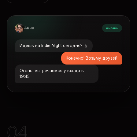
Анна
онлайн
Идёшь на Indie Night сегодня? 🎸
Конечно! Возьму друзей
Огонь, встречаемся у входа в
19:45
04