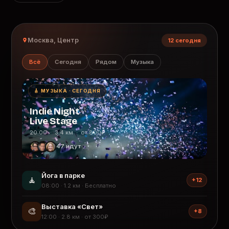
Москва, Центр
12 сегодня
Всё
Сегодня
Рядом
Музыка
🎸 МУЗЫКА · СЕГОДНЯ
Indie Night
Live Stage
20:00 · 3.4 км · от 800₽
47 идут
Йога в парке
🧘
+12
08:00 · 1.2 км · Бесплатно
Выставка «Свет»
🎨
+8
12:00 · 2.8 км · от 300₽