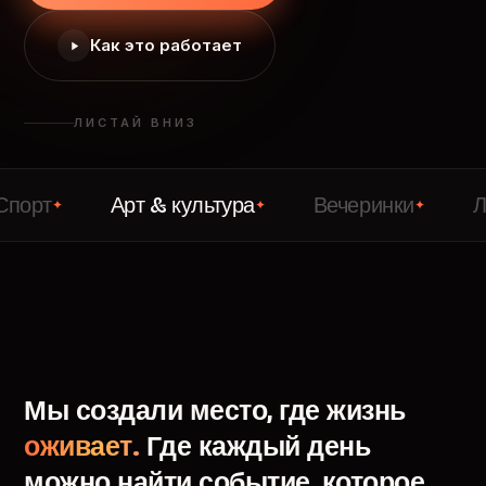
Как это работает
ЛИСТАЙ ВНИЗ
Арт & культура
Вечеринки
Лекции
✦
✦
✦
Мы
создали
место,
где
жизнь
оживает.
Где
каждый
день
можно
найти
событие,
которое