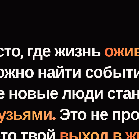
то,
где
жизнь
ожив
ожно
найти
событи
е
новые
люди
ста
узьями.
Это
не
про
это
твой
выход
в
ж