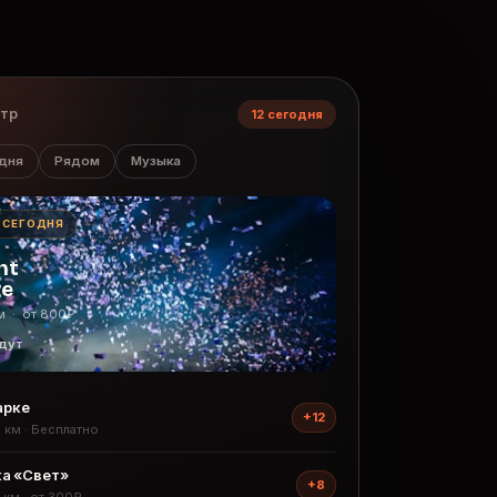
нтр
12 сегодня
дня
Рядом
Музыка
· СЕГОДНЯ
ht
ge
м · от 800₽
дут
арке
+12
2 км · Бесплатно
а «Свет»
+8