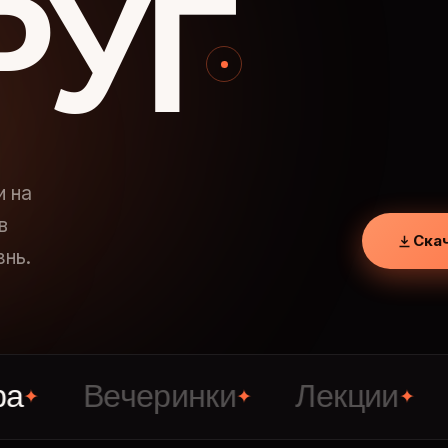
РУГ
и на
в
Ска
знь.
Вечеринки
Лекции
Знак
✦
✦