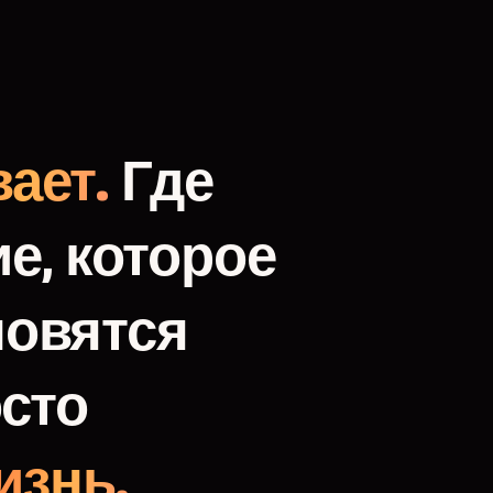
ает.
Где
е,
которое
новятся
сто
изнь.