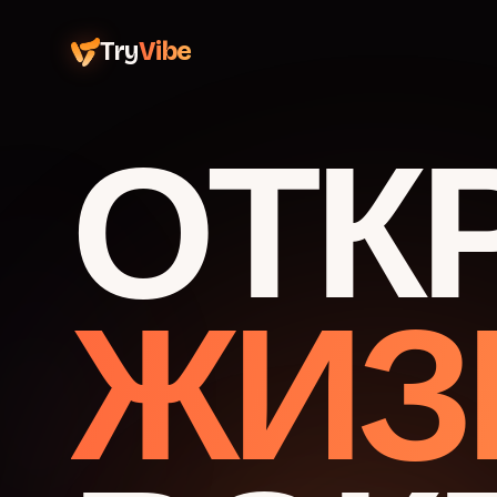
Try
Vibe
ОТК
ЖИЗ