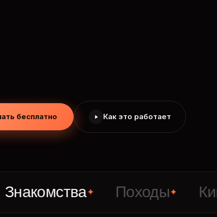
чать бесплатно
Как это работает
омства
Походы
Кино
✦
✦
✦