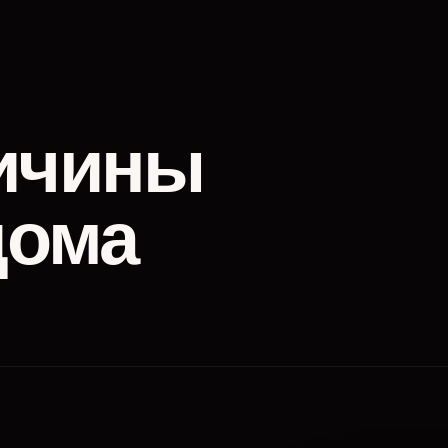
ичины
дома