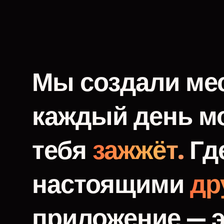
Мы
создали
мес
каждый
день
м
тебя
зажжёт.
Гд
настоящими
др
приложение
—