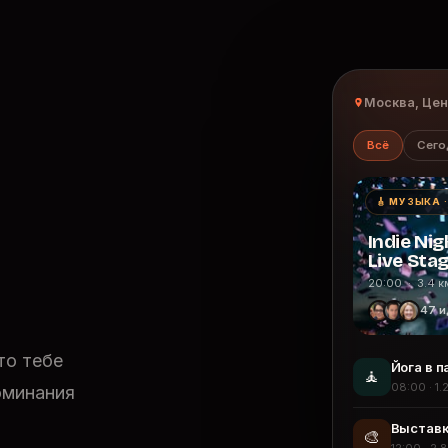
Москва, Це
Всё
Сего
🎸 МУЗЫКА 
Indie Nig
Live Sta
20:00 · 3.4 к
47 и
то тебе
Йога в п
🧘
08:00 · 1.
оминания
Выставк
🎨