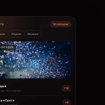
нтр
12 сегодня
дня
Рядом
Музыка
· СЕГОДНЯ
ht
ge
м · от 800₽
дут
арке
+12
2 км · Бесплатно
а «Свет»
+8