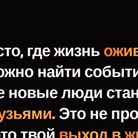
то,
где
жизнь
ожив
ожно
найти
событи
е
новые
люди
ста
узьями.
Это
не
про
это
твой
выход
в
ж