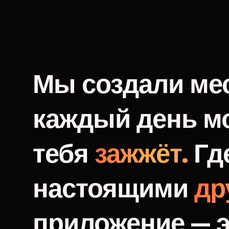
Мы
создали
мес
каждый
день
м
тебя
зажжёт.
Гд
настоящими
др
приложение
—