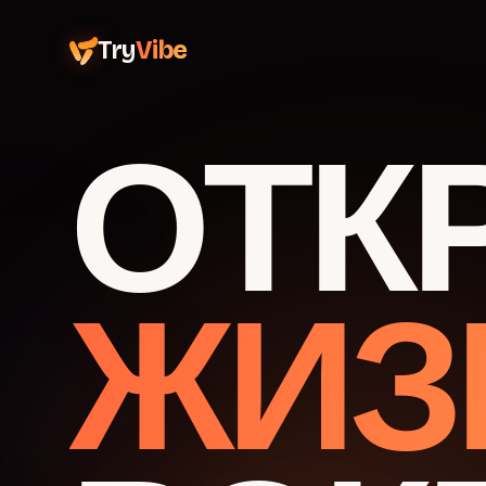
Try
Vibe
ОТК
ЖИЗ