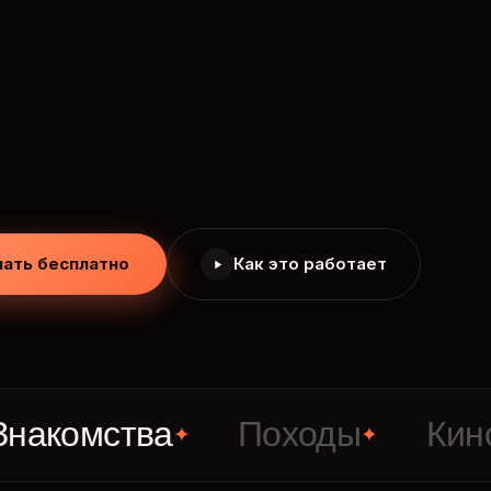
чать бесплатно
Как это работает
мства
Походы
Кино
✦
✦
✦