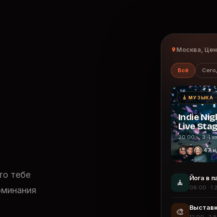
Москва, Це
Всё
Сего
🎸 МУЗЫКА 
Indie Nig
Live Sta
20:00 · 3.4 к
47 и
то тебе
Йога в п
🧘
08:00 · 1.
оминания
Выставк
🎨