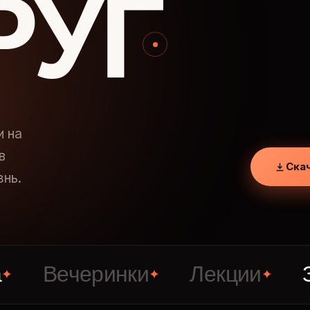
РУГ
и на
в
Ска
знь.
ечеринки
Лекции
Знако
✦
✦