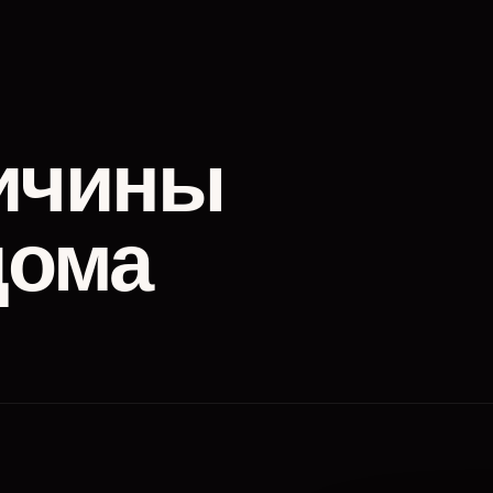
ичины
дома