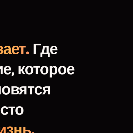
ает.
Где
е,
которое
новятся
сто
изнь.