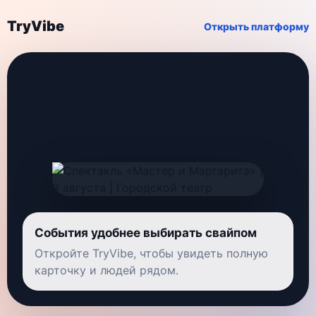
TryVibe
Открыть платформу
События удобнее выбирать свайпом
Откройте TryVibe, чтобы увидеть полную
карточку и людей рядом.