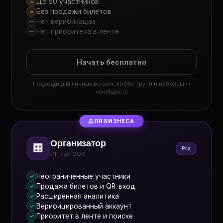
До 50 участников
~
Без продажи билетов
~
Нет верификации
—
Нет приоритета в ленте
—
Начать бесплатно
Подходит для личных встреч, хобби-групп и небольших
сообществ
ДЛЯ БИЗНЕСА
Организатор
🏢
Pro
ИП или ООО
Неограниченные участники
✓
Продажа билетов и QR-вход
✓
Расширенная аналитика
✓
Верифицированный аккаунт
✓
Приоритет в ленте и поиске
✓