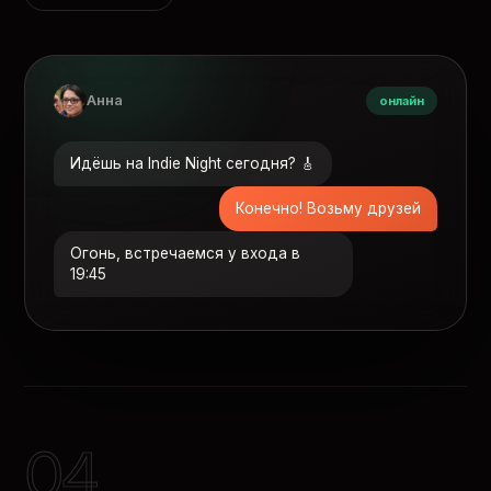
Анна
онлайн
Идёшь на Indie Night сегодня? 🎸
Конечно! Возьму друзей
Огонь, встречаемся у входа в
19:45
04