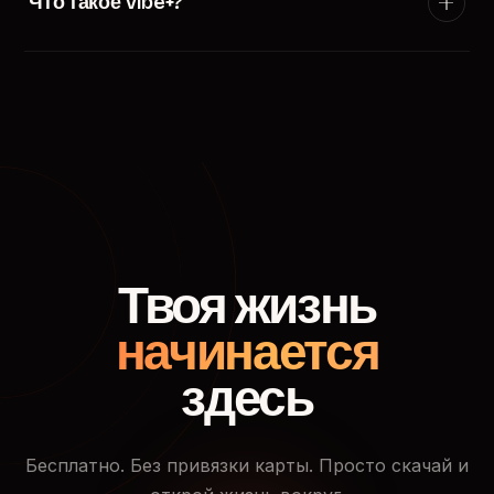
Что такое Vibe+?
появится в ленте пользователей твоего города.
Vibe+ — премиум-подписка TryVibe: расширенные
фильтры поиска, приоритетный показ в ленте
знакомств, кто смотрел твой профиль и доступ к
закрытым событиям.
Твоя жизнь
начинается
здесь
Бесплатно. Без привязки карты. Просто скачай и