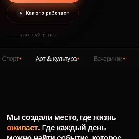
Как это работает
ЛИСТАЙ ВНИЗ
Арт & культура
Вечеринки
Лекци
✦
✦
✦
Мы
создали
место,
где
жизнь
оживает.
Где
каждый
день
можно
найти
событие,
которое