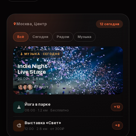
Москва, Центр
12 сегодня
Всё
Сегодня
Рядом
Музыка
🎸 МУЗЫКА · СЕГОДНЯ
Indie Night
Live Stage
20:00 · 3.4 км · от 800₽
47 идут
Йога в парке
🧘
+12
08:00 · 1.2 км · Бесплатно
Выставка «Свет»
🎨
+8
12:00 · 2.8 км · от 300₽