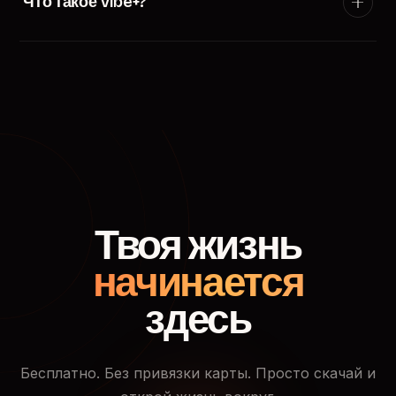
Что такое Vibe+?
появится в ленте пользователей твоего города.
Vibe+ — премиум-подписка TryVibe: расширенные
фильтры поиска, приоритетный показ в ленте
знакомств, кто смотрел твой профиль и доступ к
закрытым событиям.
Твоя жизнь
начинается
здесь
Бесплатно. Без привязки карты. Просто скачай и