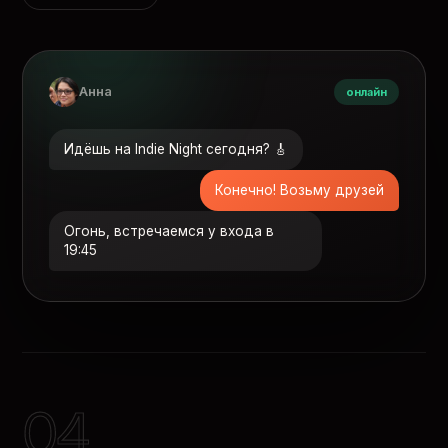
Анна
онлайн
Идёшь на Indie Night сегодня? 🎸
Конечно! Возьму друзей
Огонь, встречаемся у входа в
19:45
04