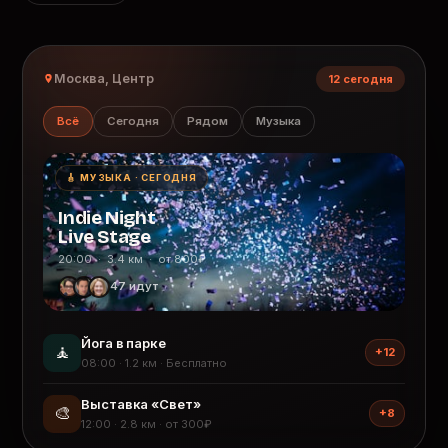
Москва, Центр
12 сегодня
Всё
Сегодня
Рядом
Музыка
🎸 МУЗЫКА · СЕГОДНЯ
Indie Night
Live Stage
20:00 · 3.4 км · от 800₽
47 идут
Йога в парке
🧘
+12
08:00 · 1.2 км · Бесплатно
Выставка «Свет»
🎨
+8
12:00 · 2.8 км · от 300₽