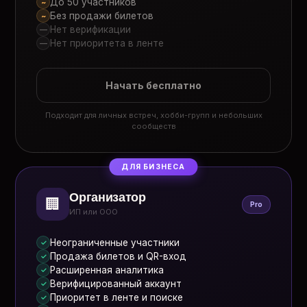
До 50 участников
~
Без продажи билетов
~
Нет верификации
—
Нет приоритета в ленте
—
Начать бесплатно
Подходит для личных встреч, хобби-групп и небольших
сообществ
ДЛЯ БИЗНЕСА
Организатор
🏢
Pro
ИП или ООО
Неограниченные участники
✓
Продажа билетов и QR-вход
✓
Расширенная аналитика
✓
Верифицированный аккаунт
✓
Приоритет в ленте и поиске
✓