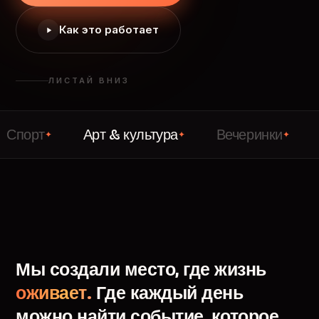
Как это работает
ЛИСТАЙ ВНИЗ
т
Арт & культура
Вечеринки
Лекци
✦
✦
✦
Мы
создали
место,
где
жизнь
оживает.
Где
каждый
день
можно
найти
событие,
которое