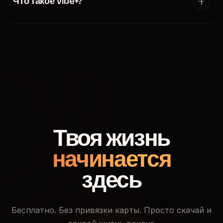
Что такое Vibe+?
появится в ленте пользователей твоего города.
Vibe+ — премиум-подписка TryVibe: расширенные
фильтры поиска, приоритетный показ в ленте
знакомств, кто смотрел твой профиль и доступ к
закрытым событиям.
Твоя жизнь
начинается
здесь
Бесплатно. Без привязки карты. Просто скачай и