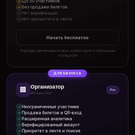
До 50 участников
~
Без продажи билетов
~
Нет верификации
—
Нет приоритета в ленте
—
Начать бесплатно
Подходит для личных встреч, хобби-групп и небольших
сообществ
ДЛЯ БИЗНЕСА
Организатор
🏢
Pro
ИП или ООО
Неограниченные участники
✓
Продажа билетов и QR-вход
✓
Расширенная аналитика
✓
Верифицированный аккаунт
✓
Приоритет в ленте и поиске
✓