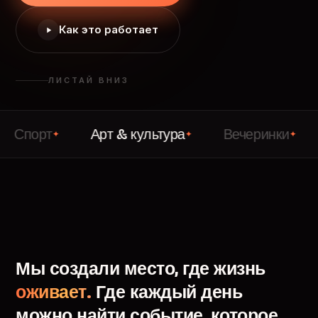
Как это работает
ЛИСТАЙ ВНИЗ
т
Арт & культура
Вечеринки
Лекц
✦
✦
✦
Мы
создали
место,
где
жизнь
оживает.
Где
каждый
день
можно
найти
событие,
которое