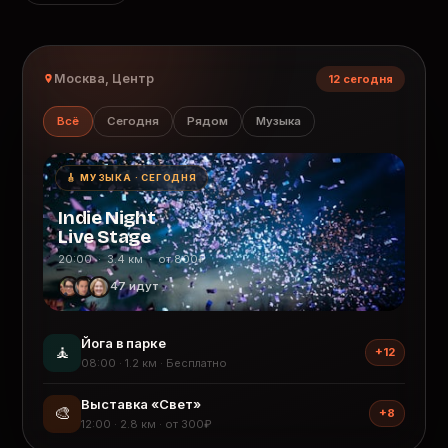
Москва, Центр
12 сегодня
Всё
Сегодня
Рядом
Музыка
🎸 МУЗЫКА · СЕГОДНЯ
Indie Night
Live Stage
20:00 · 3.4 км · от 800₽
47 идут
Йога в парке
🧘
+12
08:00 · 1.2 км · Бесплатно
Выставка «Свет»
🎨
+8
12:00 · 2.8 км · от 300₽