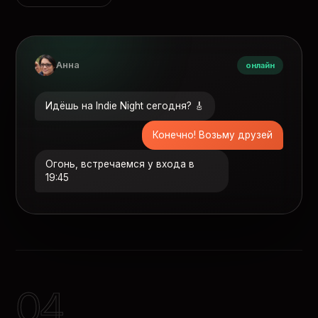
Анна
онлайн
Идёшь на Indie Night сегодня? 🎸
Конечно! Возьму друзей
Огонь, встречаемся у входа в
19:45
04