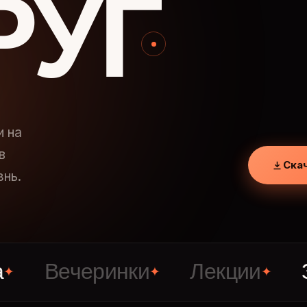
РУГ
и на
в
Ска
знь.
ечеринки
Лекции
Знаком
✦
✦