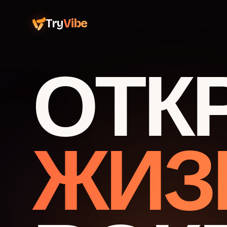
Try
Vibe
ОТК
ЖИЗ