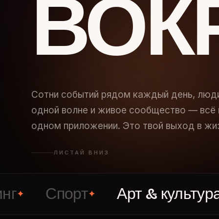
ВОК
Сотни событий рядом каждый день, люд
одной волне и живое сообщество — всё 
одном приложении. Это твой выход в жи
ЛИСТАЙ ВНИЗ
Спорт
Арт & культура
В
✦
✦