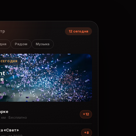
нтр
12 сегодня
дня
Рядом
Музыка
· СЕГОДНЯ
ht
ge
м · от 800₽
дут
арке
+12
2 км · Бесплатно
а «Свет»
+8