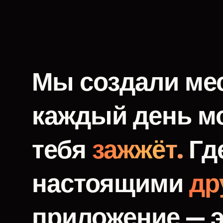
Мы
создали
мес
каждый
день
м
тебя
зажжёт.
Гд
настоящими
др
приложение
—