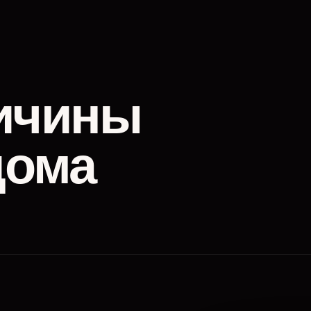
ичины
дома