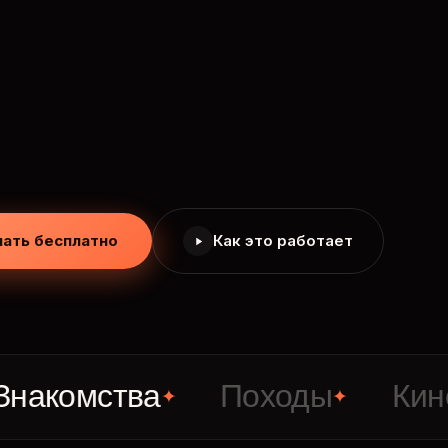
чать бесплатно
Как это работает
ства
Походы
Кино
С
✦
✦
✦