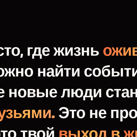
то,
где
жизнь
ожив
ожно
найти
событи
е
новые
люди
ста
узьями.
Это
не
про
это
твой
выход
в
ж