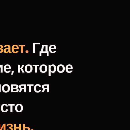
ает.
Где
е,
которое
новятся
сто
изнь.