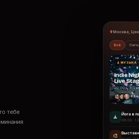
Москва, Це
Всё
Сего
🎸 МУЗЫКА 
Indie Nig
Live Sta
20:00 · 3.4 к
47 и
то тебе
Йога в п
🧘
08:00 · 1.
оминания
Выставк
🎨