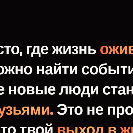
то,
где
жизнь
ожив
ожно
найти
событи
е
новые
люди
ста
узьями.
Это
не
про
это
твой
выход
в
ж