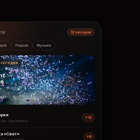
нтр
12 сегодня
дня
Рядом
Музыка
· СЕГОДНЯ
ht
ge
м · от 800₽
дут
арке
+12
2 км · Бесплатно
а «Свет»
+8