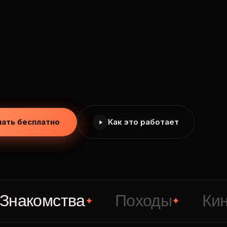
чать бесплатно
Как это работает
омства
Походы
Кино
✦
✦
✦