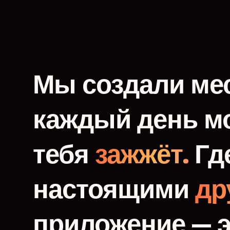
Мы
создали
мес
каждый
день
м
тебя
зажжёт.
Гд
настоящими
др
приложение
—