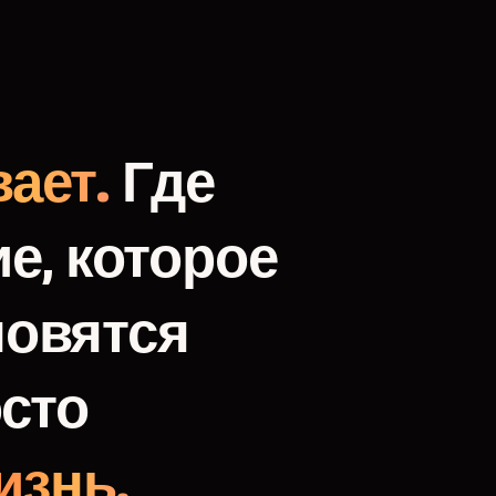
ает.
Где
е,
которое
новятся
сто
изнь.