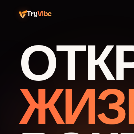
Try
Vibe
ОТК
ЖИЗ