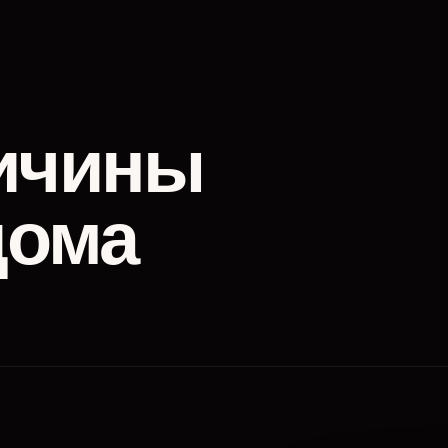
ичины
дома