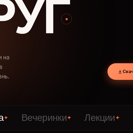
РУГ
и на
в
Ска
знь.
Вечеринки
Лекции
Знак
✦
✦