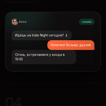
Анна
онлайн
Идёшь на Indie Night сегодня? 🎸
Конечно! Возьму друзей
Огонь, встречаемся у входа в
19:45
04