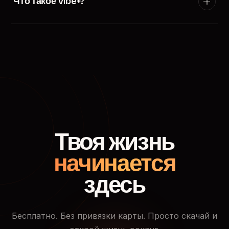
Что такое Vibe+?
появится в ленте пользователей твоего города.
Vibe+ — премиум-подписка TryVibe: расширенные
фильтры поиска, приоритетный показ в ленте
знакомств, кто смотрел твой профиль и доступ к
закрытым событиям.
Твоя жизнь
начинается
здесь
Бесплатно. Без привязки карты. Просто скачай и