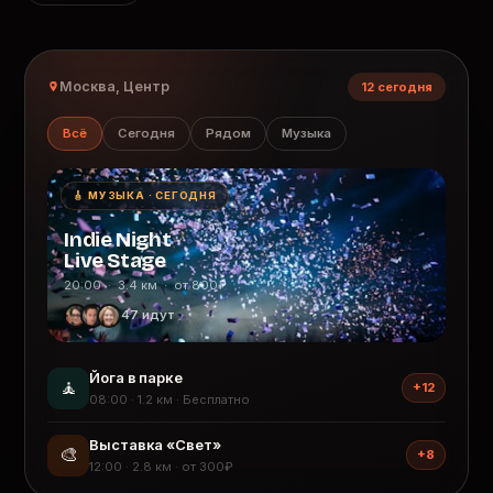
Москва, Центр
12 сегодня
Всё
Сегодня
Рядом
Музыка
🎸 МУЗЫКА · СЕГОДНЯ
Indie Night
Live Stage
20:00 · 3.4 км · от 800₽
47 идут
Йога в парке
🧘
+12
08:00 · 1.2 км · Бесплатно
Выставка «Свет»
🎨
+8
12:00 · 2.8 км · от 300₽