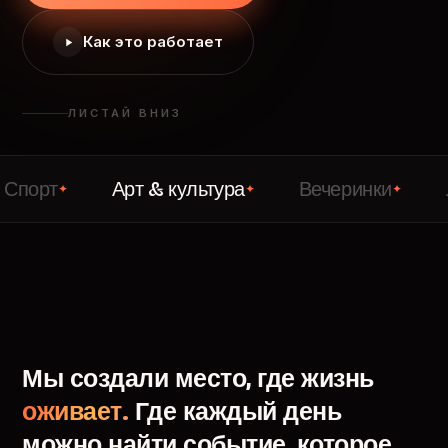
Как это работает
ЛИСТАЙ ВНИЗ
Арт & культура
Вечеринки
Лекции
✦
✦
✦
Мы
создали
место,
где
жизнь
оживает.
Где
каждый
день
можно
найти
событие,
которое