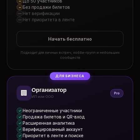
До 50 участников
~
Без продажи билетов
~
Нет верификации
—
Нет приоритета в ленте
—
Начать бесплатно
Подходит для личных встреч, хобби-групп и небольших
сообществ
ДЛЯ БИЗНЕСА
Организатор
🏢
Pro
ИП или ООО
Неограниченные участники
✓
Продажа билетов и QR-вход
✓
Расширенная аналитика
✓
Верифицированный аккаунт
✓
Приоритет в ленте и поиске
✓