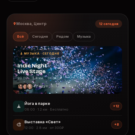
Москва, Центр
12 сегодня
Всё
Сегодня
Рядом
Музыка
🎸 МУЗЫКА · СЕГОДНЯ
Indie Night
Live Stage
20:00 · 3.4 км · от 800₽
47 идут
Йога в парке
🧘
+12
08:00 · 1.2 км · Бесплатно
Выставка «Свет»
🎨
+8
12:00 · 2.8 км · от 300₽