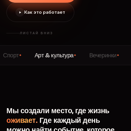
Как это работает
ЛИСТАЙ ВНИЗ
Арт & культура
Вечеринки
Лекци
✦
✦
✦
Мы
создали
место,
где
жизнь
оживает.
Где
каждый
день
можно
найти
событие,
которое