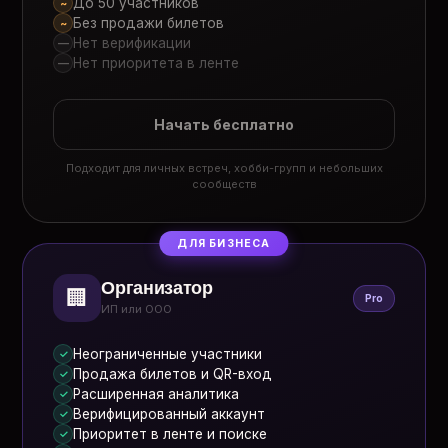
До 50 участников
~
Без продажи билетов
~
Нет верификации
—
Нет приоритета в ленте
—
Начать бесплатно
Подходит для личных встреч, хобби-групп и небольших
сообществ
ДЛЯ БИЗНЕСА
Организатор
🏢
Pro
ИП или ООО
Неограниченные участники
✓
Продажа билетов и QR-вход
✓
Расширенная аналитика
✓
Верифицированный аккаунт
✓
Приоритет в ленте и поиске
✓