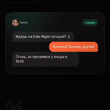
Анна
онлайн
Идёшь на Indie Night сегодня? 🎸
Конечно! Возьму друзей
Огонь, встречаемся у входа в
19:45
04