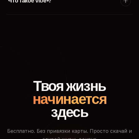
Что такое Vibe+?
появится в ленте пользователей твоего города.
Vibe+ — премиум-подписка TryVibe: расширенные
фильтры поиска, приоритетный показ в ленте
знакомств, кто смотрел твой профиль и доступ к
закрытым событиям.
Твоя жизнь
начинается
здесь
Бесплатно. Без привязки карты. Просто скачай и