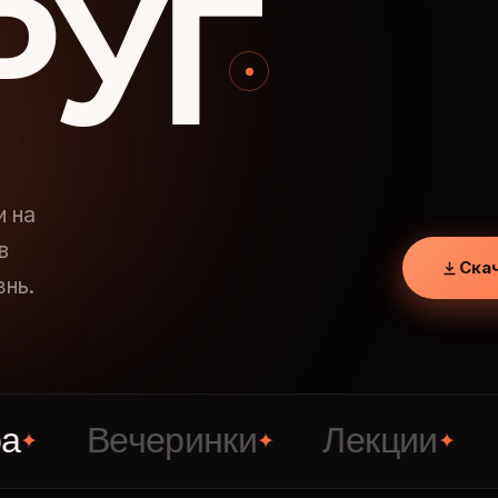
РУГ
и на
в
Ска
знь.
Вечеринки
Лекции
Знак
✦
✦