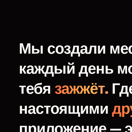
Мы
создали
мес
каждый
день
м
тебя
зажжёт.
Гд
настоящими
др
приложение
—