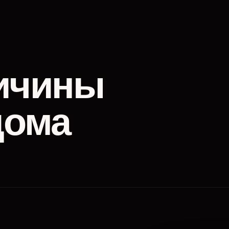
ичины
дома