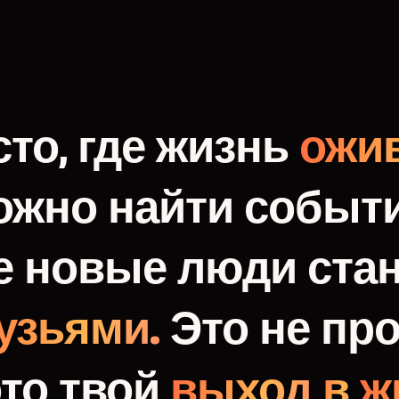
то,
где
жизнь
ожив
ожно
найти
событи
е
новые
люди
ста
узьями.
Это
не
про
это
твой
выход
в
ж