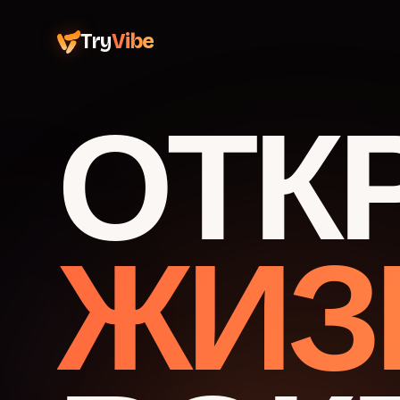
Try
Vibe
ОТК
ЖИЗ