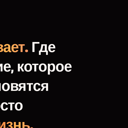
ает.
Где
е,
которое
новятся
сто
изнь.