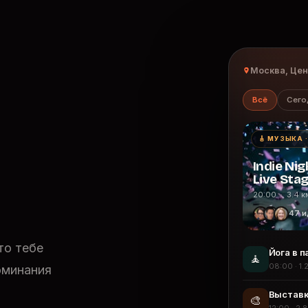
Москва, Це
Всё
Сего
🎸 МУЗЫКА 
Indie Nig
Live Sta
20:00 · 3.4 к
47 и
то тебе
Йога в п
🧘
08:00 · 1.
оминания
Выставк
🎨