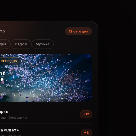
нтр
12 сегодня
дня
Рядом
Музыка
· СЕГОДНЯ
ht
ge
м · от 800₽
дут
арке
+12
2 км · Бесплатно
а «Свет»
+8