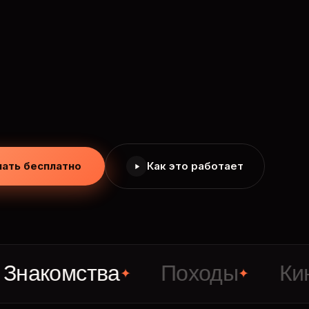
чать бесплатно
Как это работает
омства
Походы
Кино
✦
✦
✦