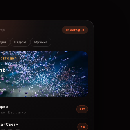
нтр
12 сегодня
дня
Рядом
Музыка
· СЕГОДНЯ
ht
ge
м · от 800₽
дут
арке
+12
2 км · Бесплатно
а «Свет»
+8