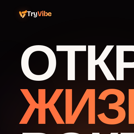
Try
Vibe
ОТК
ЖИЗ