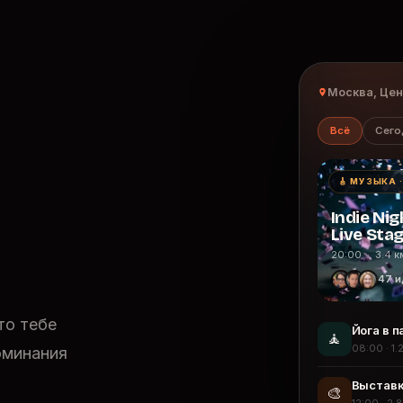
Москва, Це
Всё
Сего
🎸 МУЗЫКА 
Indie Nig
Live Sta
20:00 · 3.4 к
47 и
то тебе
Йога в п
🧘
08:00 · 1.
оминания
Выставк
🎨