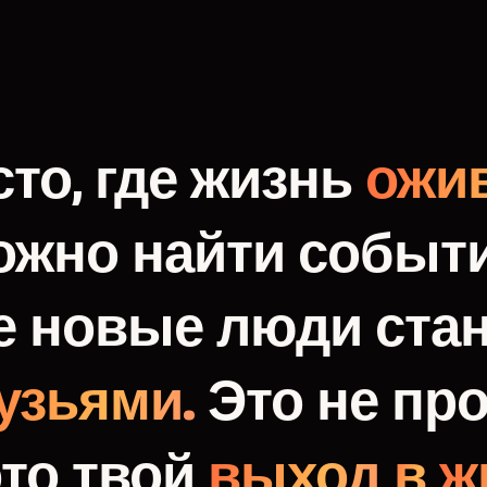
то,
где
жизнь
ожив
ожно
найти
событи
е
новые
люди
ста
узьями.
Это
не
про
это
твой
выход
в
ж