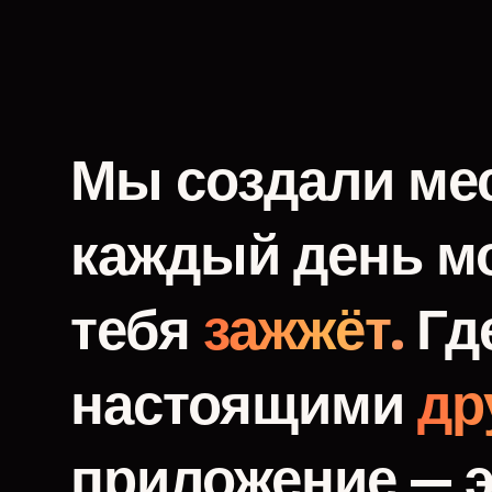
Мы
создали
мес
каждый
день
м
тебя
зажжёт.
Гд
настоящими
др
приложение
—