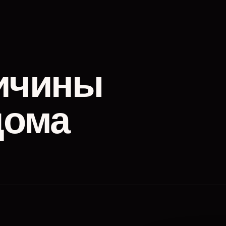
ичины
дома