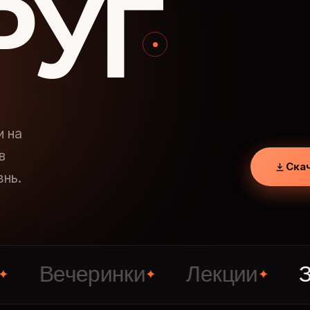
РУГ
и на
в
Ска
знь.
ечеринки
Лекции
Знаком
✦
✦