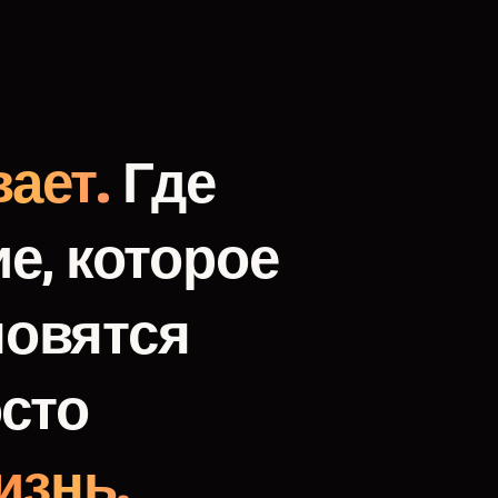
ает.
Где
е,
которое
новятся
сто
изнь.