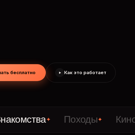
чать бесплатно
Как это работает
ства
Походы
Кино
С
✦
✦
✦