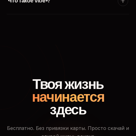
Что такое Vibe+?
появится в ленте пользователей твоего города.
Vibe+ — премиум-подписка TryVibe: расширенные
фильтры поиска, приоритетный показ в ленте
знакомств, кто смотрел твой профиль и доступ к
закрытым событиям.
Твоя жизнь
начинается
здесь
Бесплатно. Без привязки карты. Просто скачай и