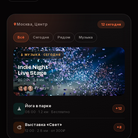
Москва, Центр
12 сегодня
Всё
Сегодня
Рядом
Музыка
🎸 МУЗЫКА · СЕГОДНЯ
Indie Night
Live Stage
20:00 · 3.4 км · от 800₽
47 идут
Йога в парке
🧘
+12
08:00 · 1.2 км · Бесплатно
Выставка «Свет»
🎨
+8
12:00 · 2.8 км · от 300₽