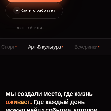
Как это работает
ЛИСТАЙ ВНИЗ
Арт & культура
Вечеринки
Лекции
✦
✦
✦
Мы
создали
место,
где
жизнь
оживает.
Где
каждый
день
можно
найти
событие,
которое