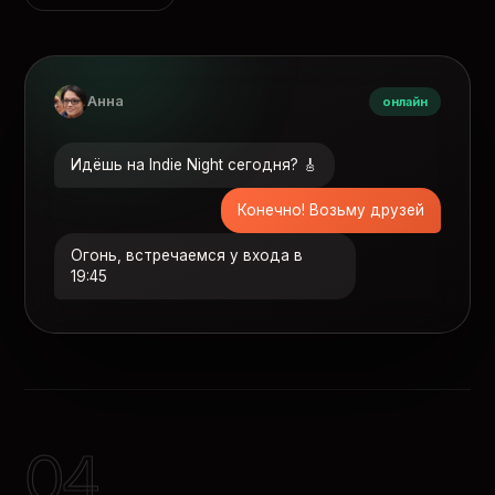
Анна
онлайн
Идёшь на Indie Night сегодня? 🎸
Конечно! Возьму друзей
Огонь, встречаемся у входа в
19:45
04