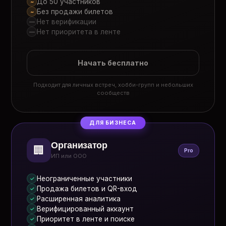
До 50 участников
~
Без продажи билетов
~
Нет верификации
—
Нет приоритета в ленте
—
Начать бесплатно
Подходит для личных встреч, хобби-групп и небольших
сообществ
ДЛЯ БИЗНЕСА
Организатор
🏢
Pro
ИП или ООО
Неограниченные участники
✓
Продажа билетов и QR-вход
✓
Расширенная аналитика
✓
Верифицированный аккаунт
✓
Приоритет в ленте и поиске
✓