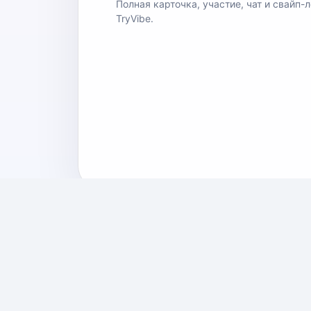
Полная карточка, участие, чат и свайп-
TryVibe.
Похожие мероприятия
5 сентября • двор бара «Яма»
Не в
— Владивосток
— Вла