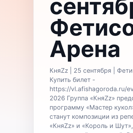
сентяб
Фетис
Арена
КняZz | 25 сентября | Фет
Купить билет -
https://vl.afishagoroda.ru/e
2026 Группа «КняZz» пред
программу «Мастер кукол»
станут композиции из реп
«КняZz» и «Король и Шут»,