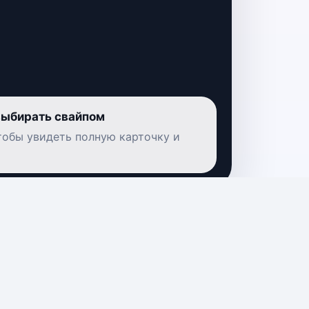
выбирать свайпом
чтобы увидеть полную карточку и
12 сентября • «Арена Холл»
— Владивосток