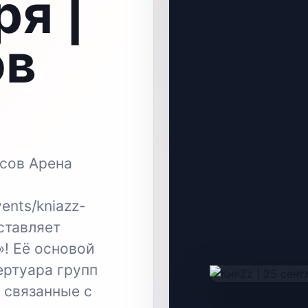
ря |
ов
исов Арена
vents/kniazz-
ставляет
! Её основой
ертуара групп
 связанные с