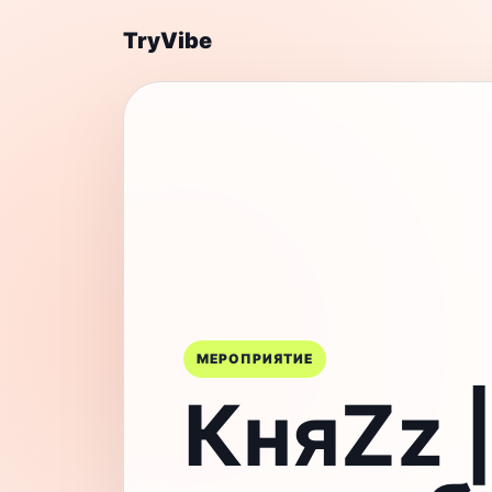
TryVibe
МЕРОПРИЯТИЕ
КняZz |