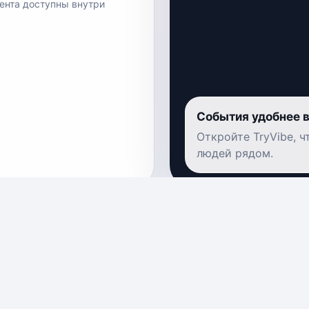
лента доступны внутри
События удобнее 
Откройте TryVibe, 
людей рядом.
 свои сани не садись
Баста | 19-21 августа |
Фетисов Арена
дивосток
— Владивосток