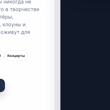
ы никогда не
го в творчестве
тёры,
, клоуны и
 оживут для
0
Концерты