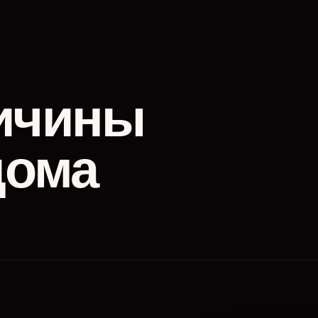
ичины
дома