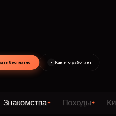
чать бесплатно
Как это работает
омства
Походы
Кино
✦
✦
✦