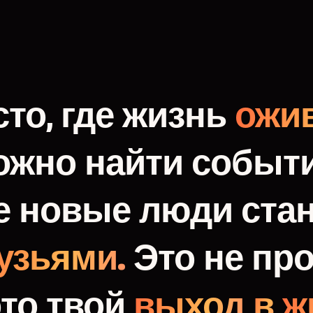
то,
где
жизнь
ожив
ожно
найти
событи
е
новые
люди
ста
узьями.
Это
не
про
это
твой
выход
в
ж