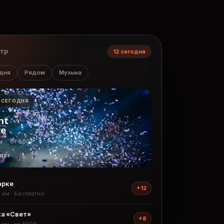
нтр
12 сегодня
дня
Рядом
Музыка
· СЕГОДНЯ
ht
ge
м · от 800₽
дут
арке
+12
2 км · Бесплатно
а «Свет»
+8