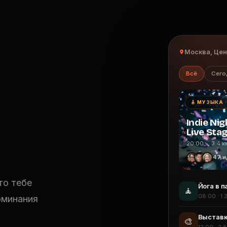
Москва, Це
Всё
Сего
🎸 МУЗЫКА 
Indie Nig
Live Sta
20:00 · 3.4 к
47 и
то тебе
Йога в п
🧘
08:00 · 1.
оминания
Выставк
🎨