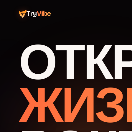
Try
Vibe
ОТК
ЖИЗ