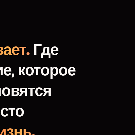
ает.
Где
е,
которое
новятся
сто
изнь.