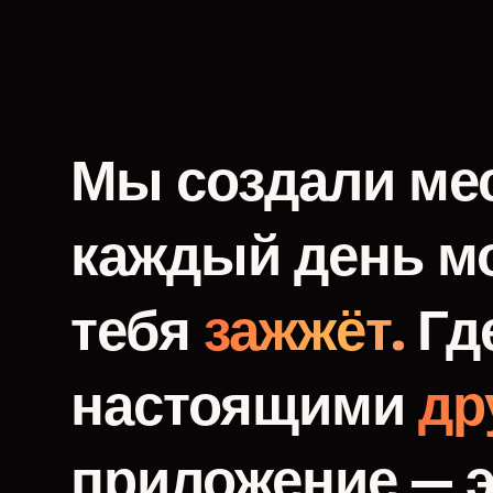
Мы
создали
мес
каждый
день
м
тебя
зажжёт.
Гд
настоящими
др
приложение
—