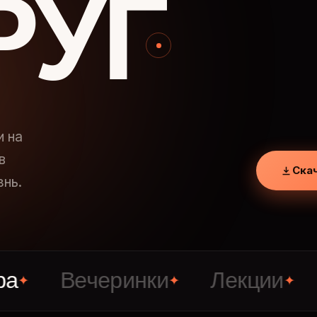
РУГ
и на
в
Ска
знь.
Вечеринки
Лекции
Знак
✦
✦