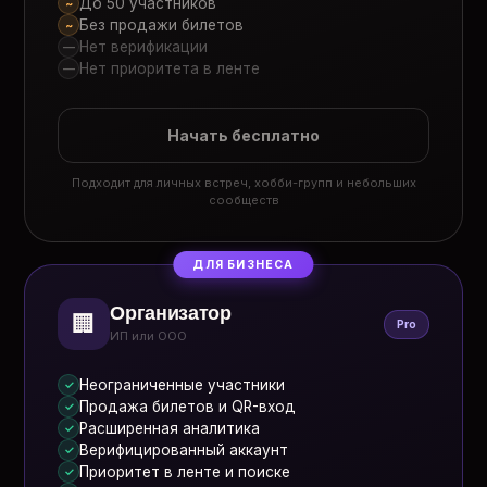
До 50 участников
~
Без продажи билетов
~
Нет верификации
—
Нет приоритета в ленте
—
Начать бесплатно
Подходит для личных встреч, хобби-групп и небольших
сообществ
ДЛЯ БИЗНЕСА
Организатор
🏢
Pro
ИП или ООО
Неограниченные участники
✓
Продажа билетов и QR-вход
✓
Расширенная аналитика
✓
Верифицированный аккаунт
✓
Приоритет в ленте и поиске
✓