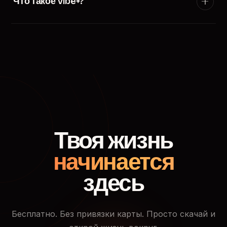
Что такое Vibe+?
появится в ленте пользователей твоего города.
Vibe+ — премиум-подписка TryVibe: расширенные
фильтры поиска, приоритетный показ в ленте
знакомств, кто смотрел твой профиль и доступ к
закрытым событиям.
Твоя жизнь
начинается
здесь
Бесплатно. Без привязки карты. Просто скачай и