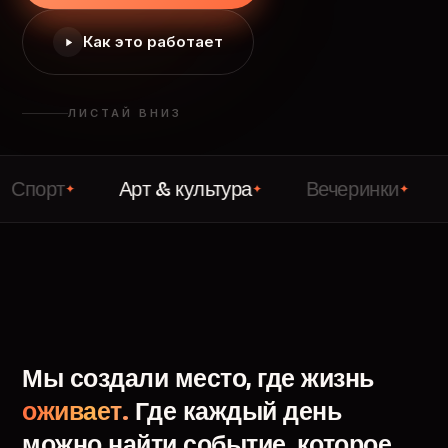
Как это работает
ЛИСТАЙ ВНИЗ
т
Арт & культура
Вечеринки
Лекци
✦
✦
✦
Мы
создали
место,
где
жизнь
оживает.
Где
каждый
день
можно
найти
событие,
которое