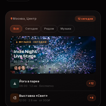
Москва, Центр
12 сегодня
Всё
Сегодня
Рядом
Музыка
🎸 МУЗЫКА · СЕГОДНЯ
Indie Night
Live Stage
20:00 · 3.4 км · от 800₽
47 идут
Йога в парке
🧘
+12
08:00 · 1.2 км · Бесплатно
Выставка «Свет»
🎨
+8
12:00 · 2.8 км · от 300₽