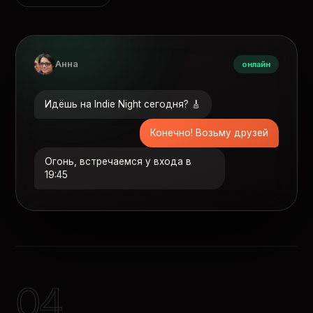
Анна
онлайн
Идёшь на Indie Night сегодня? 🎸
Конечно! Возьму друзей
Огонь, встречаемся у входа в
19:45
04