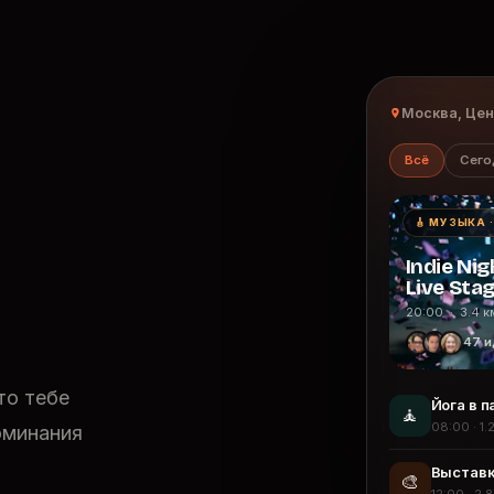
Москва, Це
Всё
Сего
🎸 МУЗЫКА 
Indie Nig
Live Sta
20:00 · 3.4 к
47 и
то тебе
Йога в п
🧘
08:00 · 1.
оминания
Выставк
🎨