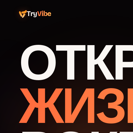
Try
Vibe
ОТК
ЖИЗ