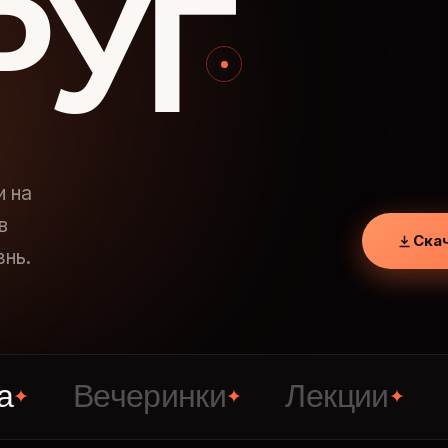
РУГ
и на
в
Ска
знь.
Вечеринки
Лекции
Знак
✦
✦