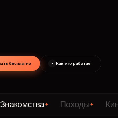
чать бесплатно
Как это работает
омства
Походы
Кино
✦
✦
✦