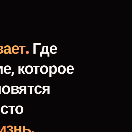
ает.
Где
е,
которое
новятся
сто
изнь.