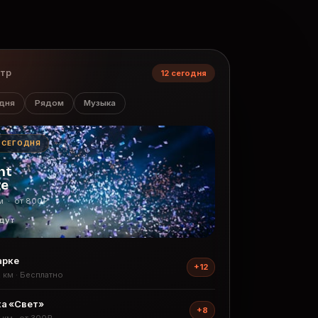
нтр
12 сегодня
дня
Рядом
Музыка
· СЕГОДНЯ
ht
ge
м · от 800₽
дут
арке
+12
2 км · Бесплатно
а «Свет»
+8