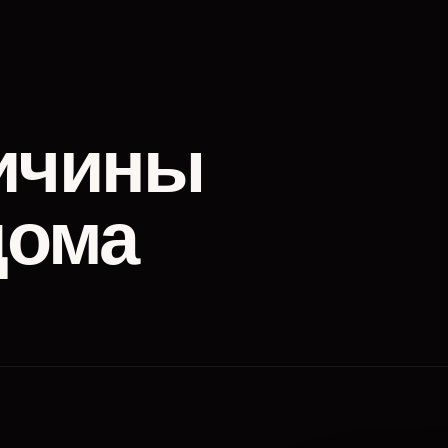
ичины
дома