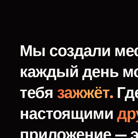
Мы
создали
мес
каждый
день
м
тебя
зажжёт.
Гд
настоящими
др
приложение
—