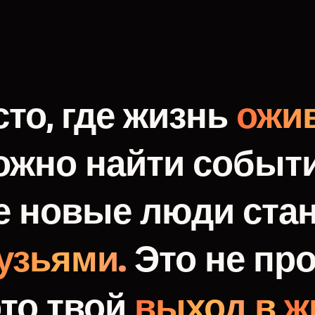
то,
где
жизнь
ожив
ожно
найти
событи
е
новые
люди
ста
узьями.
Это
не
про
это
твой
выход
в
ж