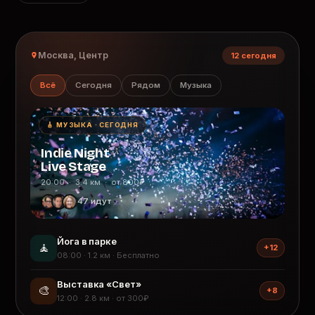
Москва, Центр
12 сегодня
Всё
Сегодня
Рядом
Музыка
🎸 МУЗЫКА · СЕГОДНЯ
Indie Night
Live Stage
20:00 · 3.4 км · от 800₽
47 идут
Йога в парке
🧘
+12
08:00 · 1.2 км · Бесплатно
Выставка «Свет»
🎨
+8
12:00 · 2.8 км · от 300₽