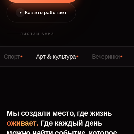
Как это работает
ЛИСТАЙ ВНИЗ
т
Арт & культура
Вечеринки
Лекци
✦
✦
✦
Мы
создали
место,
где
жизнь
оживает.
Где
каждый
день
можно
найти
событие,
которое