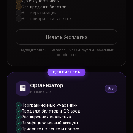
До 50 участников
~
Без продажи билетов
~
Нет верификации
—
Нет приоритета в ленте
—
Начать бесплатно
Подходит для личных встреч, хобби-групп и небольших
сообществ
ДЛЯ БИЗНЕСА
Организатор
🏢
Pro
ИП или ООО
Неограниченные участники
✓
Продажа билетов и QR-вход
✓
Расширенная аналитика
✓
Верифицированный аккаунт
✓
Приоритет в ленте и поиске
✓