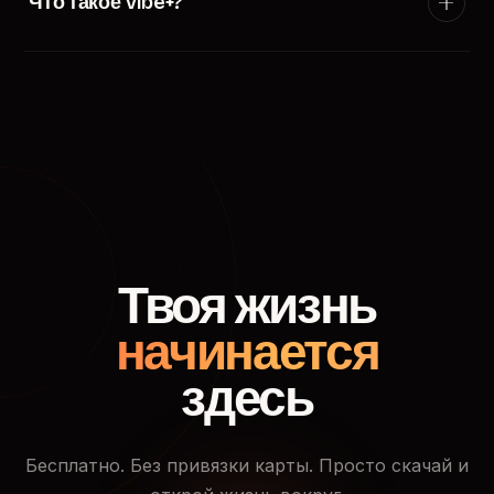
Что такое Vibe+?
появится в ленте пользователей твоего города.
Vibe+ — премиум-подписка TryVibe: расширенные
фильтры поиска, приоритетный показ в ленте
знакомств, кто смотрел твой профиль и доступ к
закрытым событиям.
Твоя жизнь
начинается
здесь
Бесплатно. Без привязки карты. Просто скачай и