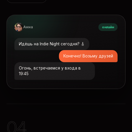
Анна
онлайн
Идёшь на Indie Night сегодня? 🎸
Конечно! Возьму друзей
Огонь, встречаемся у входа в
19:45
04