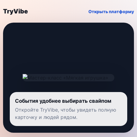
TryVibe
Открыть платформу
События удобнее выбирать свайпом
Откройте TryVibe, чтобы увидеть полную
карточку и людей рядом.