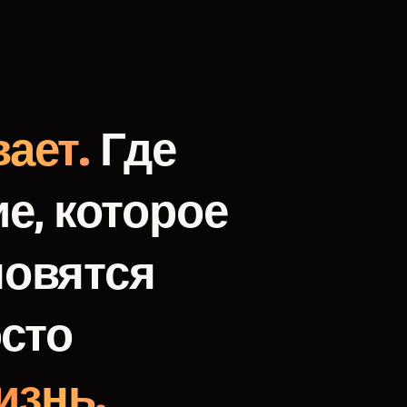
ает.
Где
е,
которое
новятся
сто
изнь.