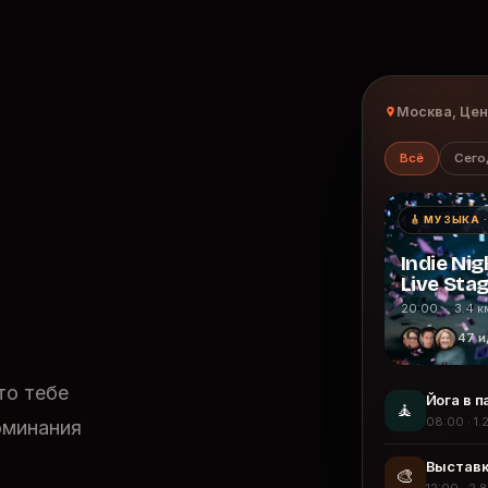
Москва, Це
Всё
Сего
🎸 МУЗЫКА 
Indie Nig
Live Sta
20:00 · 3.4 к
47 и
то тебе
Йога в п
🧘
08:00 · 1.
оминания
Выставк
🎨