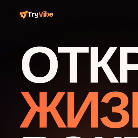
Try
Vibe
ОТК
ЖИЗ