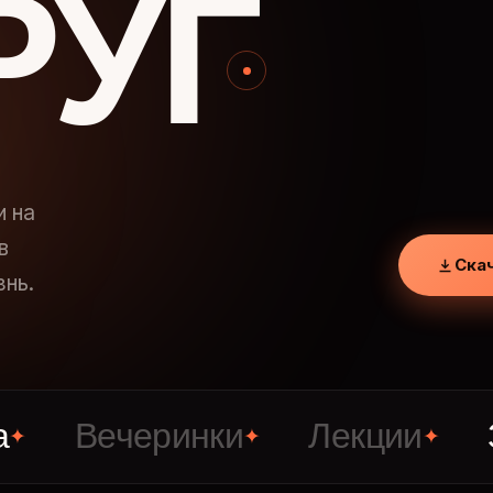
РУГ
и на
в
Ска
знь.
Вечеринки
Лекции
Знако
✦
✦