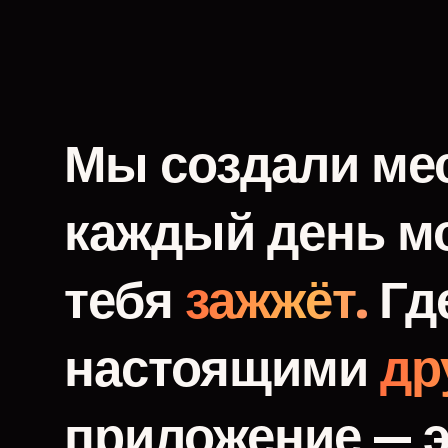
Мы
создали
мес
каждый
день
м
тебя
зажжёт.
Гд
настоящими
др
приложение
—