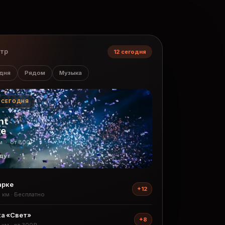
нтр
12 сегодня
дня
Рядом
Музыка
· СЕГОДНЯ
ht
ge
м · от 800₽
дут
арке
+12
2 км · Бесплатно
а «Свет»
+8