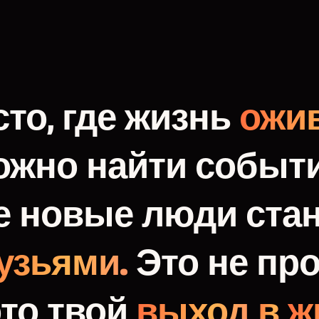
то,
где
жизнь
ожив
ожно
найти
событи
е
новые
люди
ста
узьями.
Это
не
про
это
твой
выход
в
ж