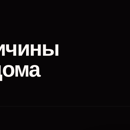
ичины
дома