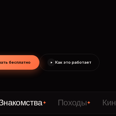
чать бесплатно
Как это работает
мства
Походы
Кино
✦
✦
✦