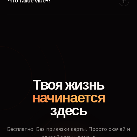
Что такое Vibe+?
появится в ленте пользователей твоего города.
Vibe+ — премиум-подписка TryVibe: расширенные
фильтры поиска, приоритетный показ в ленте
знакомств, кто смотрел твой профиль и доступ к
закрытым событиям.
Твоя жизнь
начинается
здесь
Бесплатно. Без привязки карты. Просто скачай и