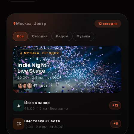
Москва, Центр
12 сегодня
Всё
Сегодня
Рядом
Музыка
🎸 МУЗЫКА · СЕГОДНЯ
Indie Night
Live Stage
20:00 · 3.4 км · от 800₽
47 идут
Йога в парке
🧘
+12
08:00 · 1.2 км · Бесплатно
Выставка «Свет»
🎨
+8
12:00 · 2.8 км · от 300₽