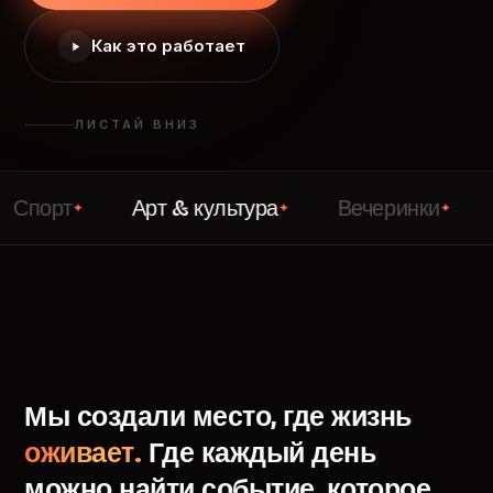
Как это работает
ЛИСТАЙ ВНИЗ
т
Арт & культура
Вечеринки
Лекци
✦
✦
✦
Мы
создали
место,
где
жизнь
оживает.
Где
каждый
день
можно
найти
событие,
которое