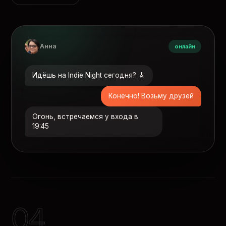
Анна
онлайн
Идёшь на Indie Night сегодня? 🎸
Конечно! Возьму друзей
Огонь, встречаемся у входа в
19:45
04