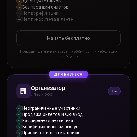
До 50 участников
~
Без продажи билетов
~
Нет верификации
—
Нет приоритета в ленте
—
Начать бесплатно
Подходит для личных встреч, хобби-групп и небольших
сообществ
ДЛЯ БИЗНЕСА
Организатор
🏢
Pro
ИП или ООО
Неограниченные участники
✓
Продажа билетов и QR-вход
✓
Расширенная аналитика
✓
Верифицированный аккаунт
✓
Приоритет в ленте и поиске
✓