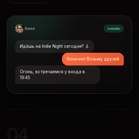
Анна
онлайн
Идёшь на Indie Night сегодня? 🎸
Конечно! Возьму друзей
Огонь, встречаемся у входа в
19:45
04