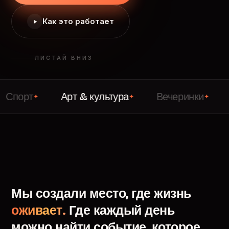
Как это работает
ЛИСТАЙ ВНИЗ
т
Арт & культура
Вечеринки
Лекци
✦
✦
✦
Мы
создали
место,
где
жизнь
оживает.
Где
каждый
день
можно
найти
событие,
которое