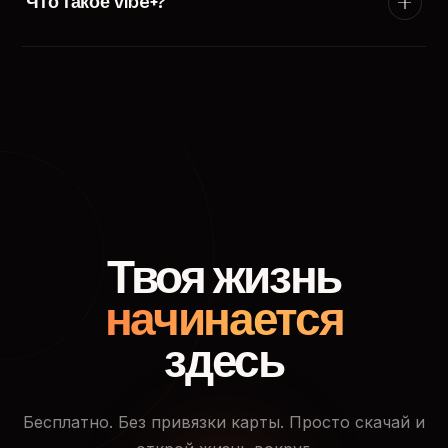
Что такое Vibe+?
появится в ленте пользователей твоего города.
Vibe+ — премиум-подписка TryVibe: расширенные
фильтры поиска, приоритетный показ в ленте
знакомств, кто смотрел твой профиль и доступ к
закрытым событиям.
Твоя жизнь
начинается
здесь
Бесплатно. Без привязки карты. Просто скачай и