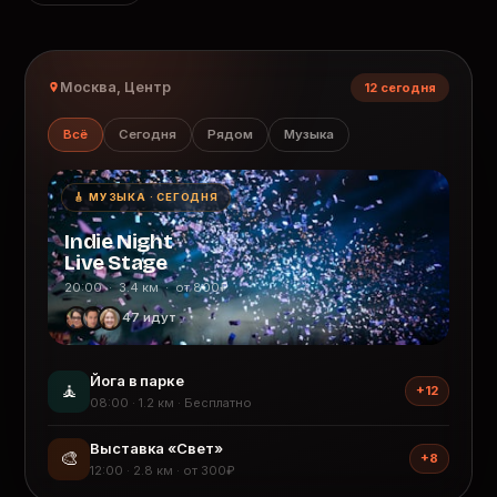
Москва, Центр
12 сегодня
Всё
Сегодня
Рядом
Музыка
🎸 МУЗЫКА · СЕГОДНЯ
Indie Night
Live Stage
20:00 · 3.4 км · от 800₽
47 идут
Йога в парке
🧘
+12
08:00 · 1.2 км · Бесплатно
Выставка «Свет»
🎨
+8
12:00 · 2.8 км · от 300₽