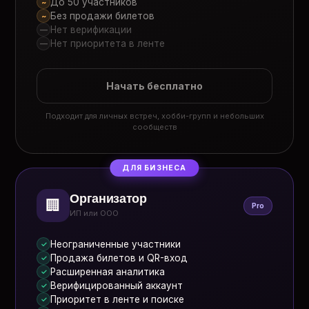
До 50 участников
~
Без продажи билетов
~
Нет верификации
—
Нет приоритета в ленте
—
Начать бесплатно
Подходит для личных встреч, хобби-групп и небольших
сообществ
ДЛЯ БИЗНЕСА
Организатор
🏢
Pro
ИП или ООО
Неограниченные участники
✓
Продажа билетов и QR-вход
✓
Расширенная аналитика
✓
Верифицированный аккаунт
✓
Приоритет в ленте и поиске
✓