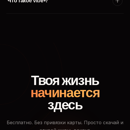
Что такое Vibe+?
появится в ленте пользователей твоего города.
Vibe+ — премиум-подписка TryVibe: расширенные
фильтры поиска, приоритетный показ в ленте
знакомств, кто смотрел твой профиль и доступ к
закрытым событиям.
Твоя жизнь
начинается
здесь
Бесплатно. Без привязки карты. Просто скачай и