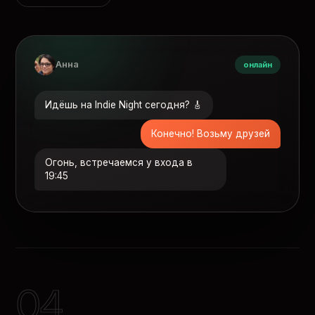
Анна
онлайн
Идёшь на Indie Night сегодня? 🎸
Конечно! Возьму друзей
Огонь, встречаемся у входа в
19:45
04