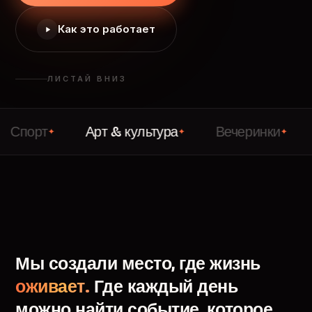
Как это работает
ЛИСТАЙ ВНИЗ
т
Арт & культура
Вечеринки
Лекци
✦
✦
✦
Мы
создали
место,
где
жизнь
оживает.
Где
каждый
день
можно
найти
событие,
которое