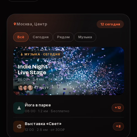
Москва, Центр
12 сегодня
Всё
Сегодня
Рядом
Музыка
🎸 МУЗЫКА · СЕГОДНЯ
Indie Night
Live Stage
20:00 · 3.4 км · от 800₽
47 идут
Йога в парке
🧘
+12
08:00 · 1.2 км · Бесплатно
Выставка «Свет»
🎨
+8
12:00 · 2.8 км · от 300₽