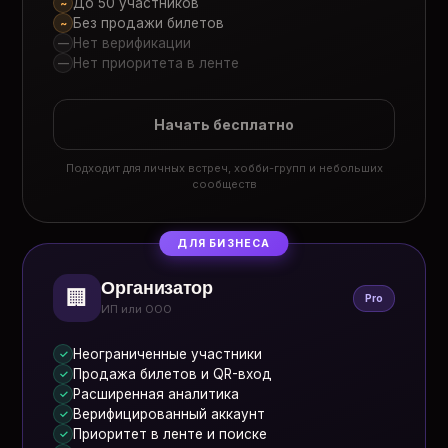
До 50 участников
~
Без продажи билетов
~
Нет верификации
—
Нет приоритета в ленте
—
Начать бесплатно
Подходит для личных встреч, хобби-групп и небольших
сообществ
ДЛЯ БИЗНЕСА
Организатор
🏢
Pro
ИП или ООО
Неограниченные участники
✓
Продажа билетов и QR-вход
✓
Расширенная аналитика
✓
Верифицированный аккаунт
✓
Приоритет в ленте и поиске
✓