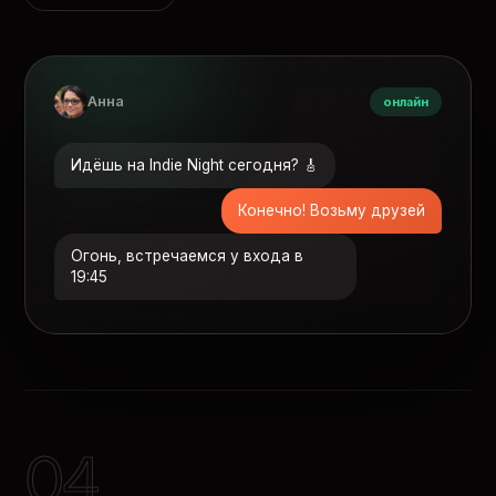
Анна
онлайн
Идёшь на Indie Night сегодня? 🎸
Конечно! Возьму друзей
Огонь, встречаемся у входа в
19:45
04