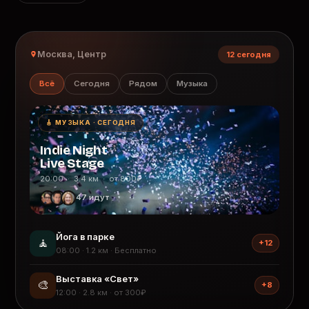
Москва, Центр
12 сегодня
Всё
Сегодня
Рядом
Музыка
🎸 МУЗЫКА · СЕГОДНЯ
Indie Night
Live Stage
20:00 · 3.4 км · от 800₽
47 идут
Йога в парке
🧘
+12
08:00 · 1.2 км · Бесплатно
Выставка «Свет»
🎨
+8
12:00 · 2.8 км · от 300₽