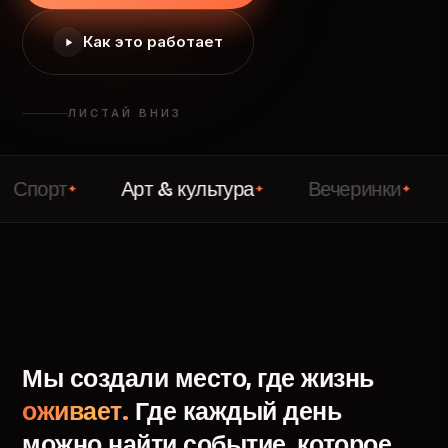
Как это работает
ЛИСТАЙ ВНИЗ
т
Арт & культура
Вечеринки
Лекци
✦
✦
✦
Мы
создали
место,
где
жизнь
оживает.
Где
каждый
день
можно
найти
событие,
которое