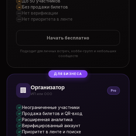
До 50 участников
~
Без продажи билетов
~
Нет верификации
—
Нет приоритета в ленте
—
Начать бесплатно
Подходит для личных встреч, хобби-групп и небольших
сообществ
ДЛЯ БИЗНЕСА
Организатор
🏢
Pro
ИП или ООО
Неограниченные участники
✓
Продажа билетов и QR-вход
✓
Расширенная аналитика
✓
Верифицированный аккаунт
✓
Приоритет в ленте и поиске
✓