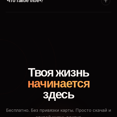
Что такое Vibe+?
появится в ленте пользователей твоего города.
Vibe+ — премиум-подписка TryVibe: расширенные
фильтры поиска, приоритетный показ в ленте
знакомств, кто смотрел твой профиль и доступ к
закрытым событиям.
Твоя жизнь
начинается
здесь
Бесплатно. Без привязки карты. Просто скачай и