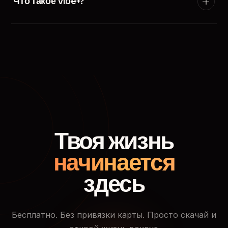
Что такое Vibe+?
появится в ленте пользователей твоего города.
Vibe+ — премиум-подписка TryVibe: расширенные
фильтры поиска, приоритетный показ в ленте
знакомств, кто смотрел твой профиль и доступ к
закрытым событиям.
Твоя жизнь
начинается
здесь
Бесплатно. Без привязки карты. Просто скачай и