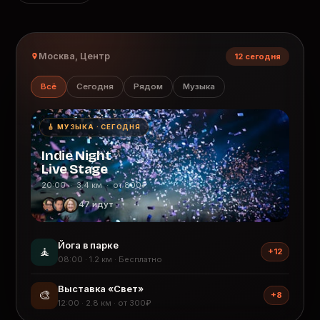
Москва, Центр
12 сегодня
Всё
Сегодня
Рядом
Музыка
🎸 МУЗЫКА · СЕГОДНЯ
Indie Night
Live Stage
20:00 · 3.4 км · от 800₽
47 идут
Йога в парке
🧘
+12
08:00 · 1.2 км · Бесплатно
Выставка «Свет»
🎨
+8
12:00 · 2.8 км · от 300₽