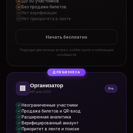
До 50 участников
~
Без продажи билетов
~
Нет верификации
—
Нет приоритета в ленте
—
Начать бесплатно
Подходит для личных встреч, хобби-групп и небольших
сообществ
ДЛЯ БИЗНЕСА
Организатор
🏢
Pro
ИП или ООО
Неограниченные участники
✓
Продажа билетов и QR-вход
✓
Расширенная аналитика
✓
Верифицированный аккаунт
✓
Приоритет в ленте и поиске
✓