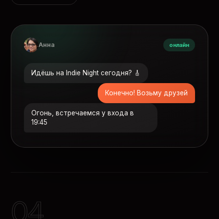
Анна
онлайн
Идёшь на Indie Night сегодня? 🎸
Конечно! Возьму друзей
Огонь, встречаемся у входа в
19:45
04