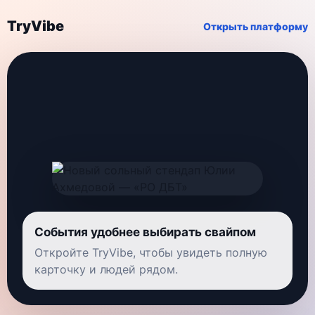
TryVibe
Открыть платформу
События удобнее выбирать свайпом
Откройте TryVibe, чтобы увидеть полную
карточку и людей рядом.