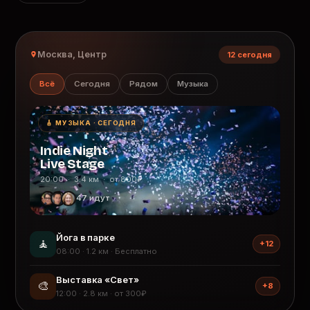
Москва, Центр
12 сегодня
Всё
Сегодня
Рядом
Музыка
🎸 МУЗЫКА · СЕГОДНЯ
Indie Night
Live Stage
20:00 · 3.4 км · от 800₽
47 идут
Йога в парке
🧘
+12
08:00 · 1.2 км · Бесплатно
Выставка «Свет»
🎨
+8
12:00 · 2.8 км · от 300₽