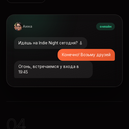
Анна
онлайн
Идёшь на Indie Night сегодня? 🎸
Конечно! Возьму друзей
Огонь, встречаемся у входа в
19:45
04