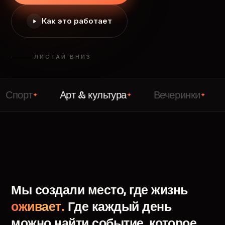
Как это работает
ЛИСТАЙ ВНИЗ
т
Арт & культура
Вечеринки
Лекци
✦
✦
✦
Мы
создали
место,
где
жизнь
оживает.
Где
каждый
день
можно
найти
событие,
которое