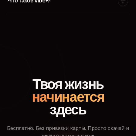
Что такое Vibe+?
появится в ленте пользователей твоего города.
Vibe+ — премиум-подписка TryVibe: расширенные
фильтры поиска, приоритетный показ в ленте
знакомств, кто смотрел твой профиль и доступ к
закрытым событиям.
Твоя жизнь
начинается
здесь
Бесплатно. Без привязки карты. Просто скачай и