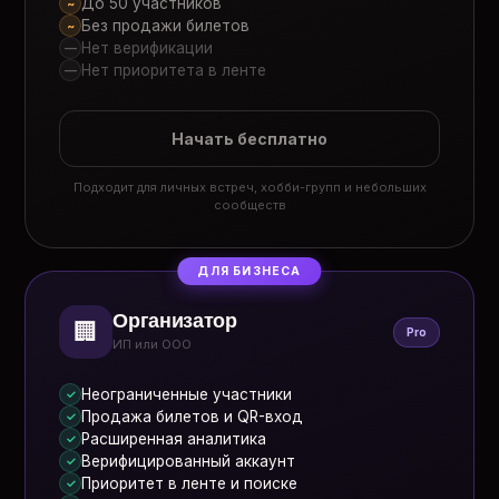
До 50 участников
~
Без продажи билетов
~
Нет верификации
—
Нет приоритета в ленте
—
Начать бесплатно
Подходит для личных встреч, хобби-групп и небольших
сообществ
ДЛЯ БИЗНЕСА
Организатор
🏢
Pro
ИП или ООО
Неограниченные участники
✓
Продажа билетов и QR-вход
✓
Расширенная аналитика
✓
Верифицированный аккаунт
✓
Приоритет в ленте и поиске
✓