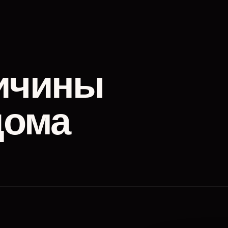
ичины
дома