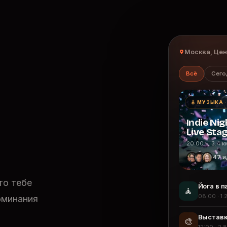
Москва, Це
Всё
Сего
🎸 МУЗЫКА 
Indie Nig
Live Sta
20:00 · 3.4 к
47 и
то тебе
Йога в п
🧘
08:00 · 1.
оминания
Выставк
🎨