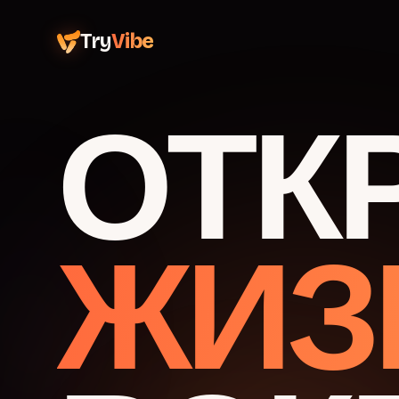
Try
Vibe
ОТК
ЖИЗ