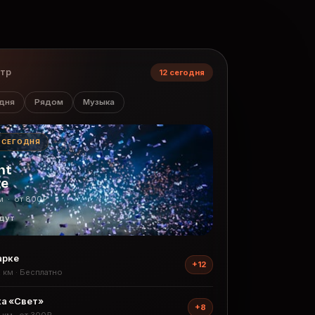
нтр
12 сегодня
дня
Рядом
Музыка
· СЕГОДНЯ
ht
ge
м · от 800₽
дут
арке
+12
2 км · Бесплатно
а «Свет»
+8