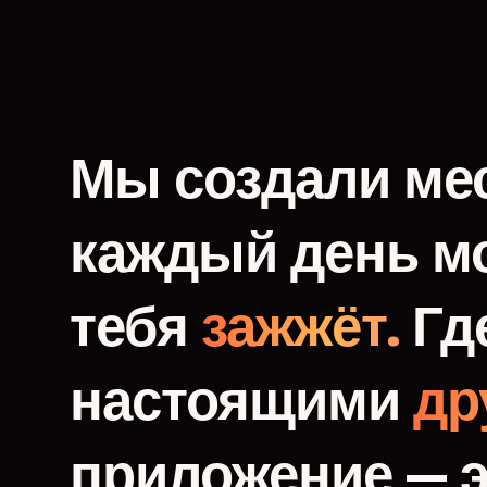
Мы
создали
мес
каждый
день
м
тебя
зажжёт.
Гд
настоящими
др
приложение
—