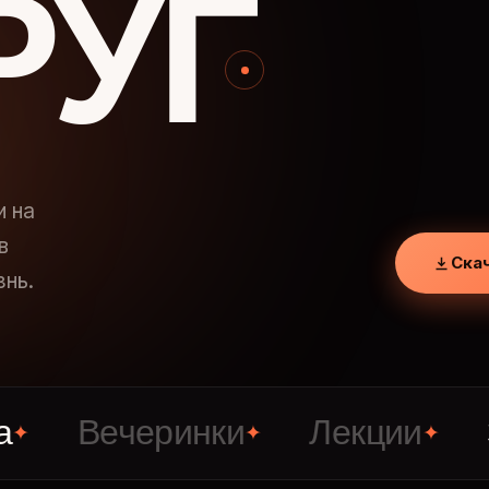
РУГ
и на
в
Ска
знь.
Вечеринки
Лекции
Знак
✦
✦