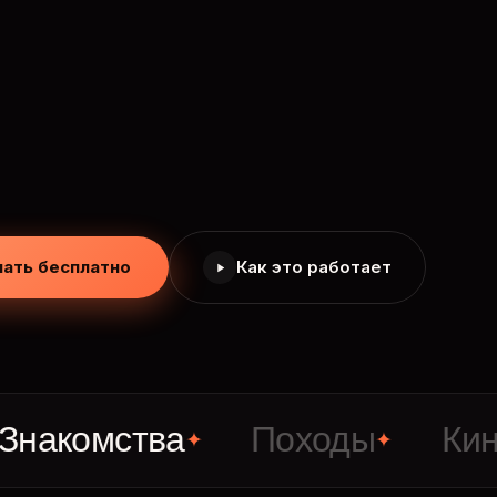
чать бесплатно
Как это работает
омства
Походы
Кино
✦
✦
✦