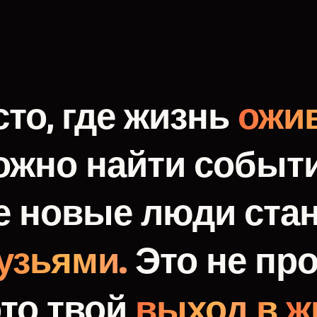
то,
где
жизнь
ожив
ожно
найти
событи
е
новые
люди
ста
узьями.
Это
не
про
это
твой
выход
в
ж