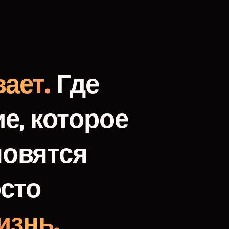
ает.
Где
е,
которое
новятся
сто
изнь.