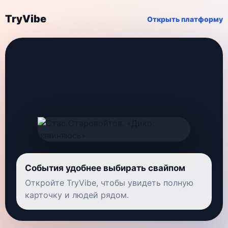
TryVibe
Открыть платформу
События удобнее выбирать свайпом
Откройте TryVibe, чтобы увидеть полную
карточку и людей рядом.