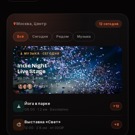
Москва, Центр
12 сегодня
Всё
Сегодня
Рядом
Музыка
🎸 МУЗЫКА · СЕГОДНЯ
Indie Night
Live Stage
20:00 · 3.4 км · от 800₽
47 идут
Йога в парке
🧘
+12
08:00 · 1.2 км · Бесплатно
Выставка «Свет»
🎨
+8
12:00 · 2.8 км · от 300₽