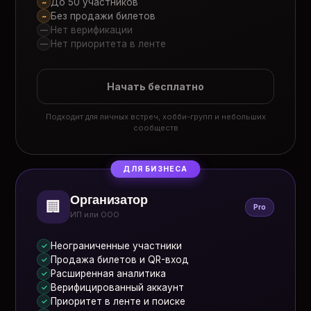
До 50 участников
~
Без продажи билетов
~
Нет верификации
—
Нет приоритета в ленте
—
Начать бесплатно
Подходит для личных встреч, хобби-групп и небольших
сообществ
ДЛЯ БИЗНЕСА
Организатор
🏢
Pro
ИП или ООО
Неограниченные участники
✓
Продажа билетов и QR-вход
✓
Расширенная аналитика
✓
Верифицированный аккаунт
✓
Приоритет в ленте и поиске
✓