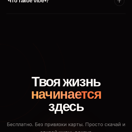
Что такое Vibe+?
появится в ленте пользователей твоего города.
Vibe+ — премиум-подписка TryVibe: расширенные
фильтры поиска, приоритетный показ в ленте
знакомств, кто смотрел твой профиль и доступ к
закрытым событиям.
Твоя жизнь
начинается
здесь
Бесплатно. Без привязки карты. Просто скачай и