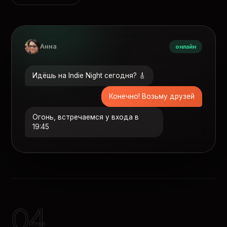
Анна
онлайн
Идёшь на Indie Night сегодня? 🎸
Конечно! Возьму друзей
Огонь, встречаемся у входа в
19:45
04