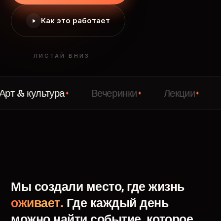
Как это работает
ЛИСТАЙ ВНИЗ
ультура
Вечеринки
Лекции
Знаком
✦
✦
✦
Мы
создали
место,
где
жизнь
оживает.
Где
каждый
день
можно
найти
событие,
которое