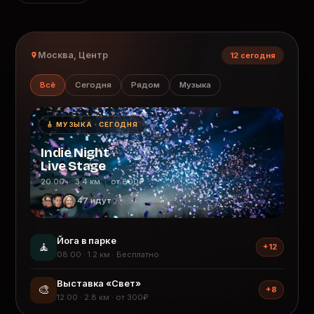
Москва, Центр
12 сегодня
Всё
Сегодня
Рядом
Музыка
🎸 МУЗЫКА · СЕГОДНЯ
Indie Night
Live Stage
20:00 · 3.4 км · от 800₽
47 идут
Йога в парке
🧘
+12
08:00 · 1.2 км · Бесплатно
Выставка «Свет»
🎨
+8
12:00 · 2.8 км · от 300₽