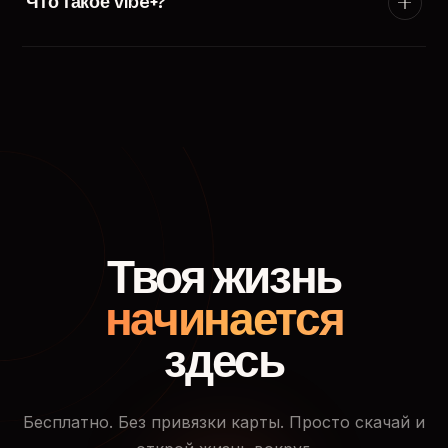
Что такое Vibe+?
появится в ленте пользователей твоего города.
Vibe+ — премиум-подписка TryVibe: расширенные
фильтры поиска, приоритетный показ в ленте
знакомств, кто смотрел твой профиль и доступ к
закрытым событиям.
Твоя жизнь
начинается
здесь
Бесплатно. Без привязки карты. Просто скачай и