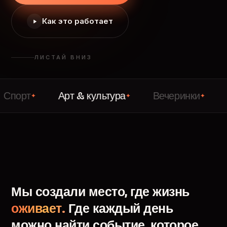
Как это работает
ЛИСТАЙ ВНИЗ
Арт & культура
Вечеринки
Лекции
✦
✦
✦
Мы
создали
место,
где
жизнь
оживает.
Где
каждый
день
можно
найти
событие,
которое