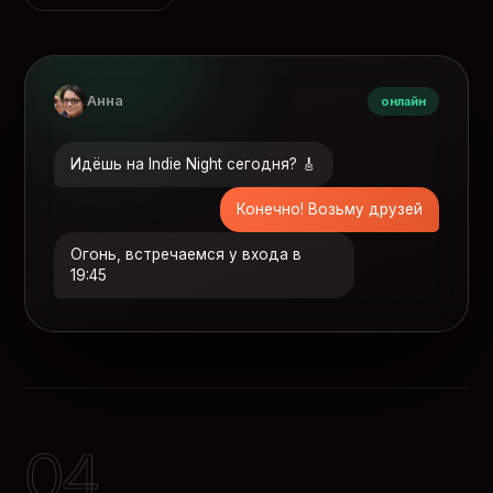
Анна
онлайн
Идёшь на Indie Night сегодня? 🎸
Конечно! Возьму друзей
Огонь, встречаемся у входа в
19:45
04