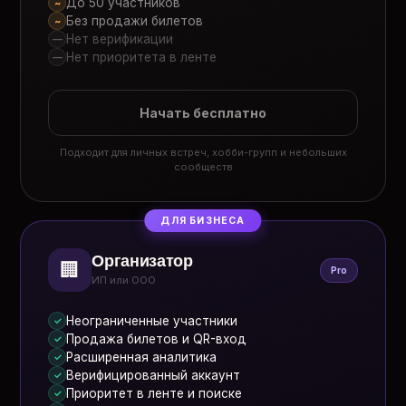
До 50 участников
~
Без продажи билетов
~
Нет верификации
—
Нет приоритета в ленте
—
Начать бесплатно
Подходит для личных встреч, хобби-групп и небольших
сообществ
ДЛЯ БИЗНЕСА
Организатор
🏢
Pro
ИП или ООО
Неограниченные участники
✓
Продажа билетов и QR-вход
✓
Расширенная аналитика
✓
Верифицированный аккаунт
✓
Приоритет в ленте и поиске
✓