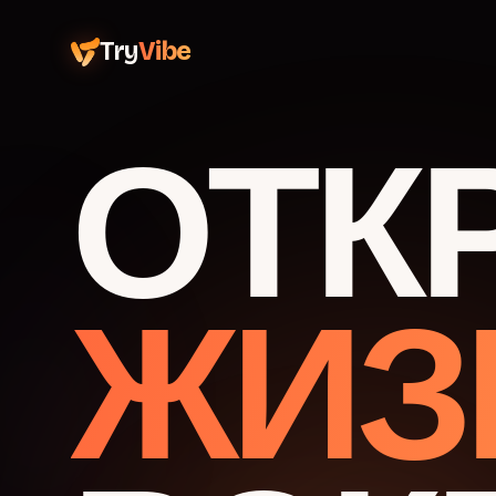
Try
Vibe
ОТК
ЖИЗ