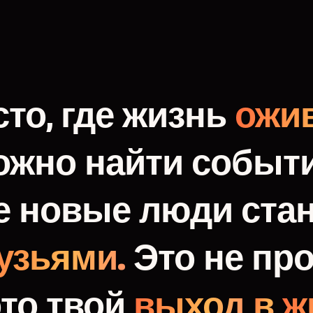
то,
где
жизнь
ожив
ожно
найти
событи
е
новые
люди
ста
узьями.
Это
не
про
это
твой
выход
в
ж