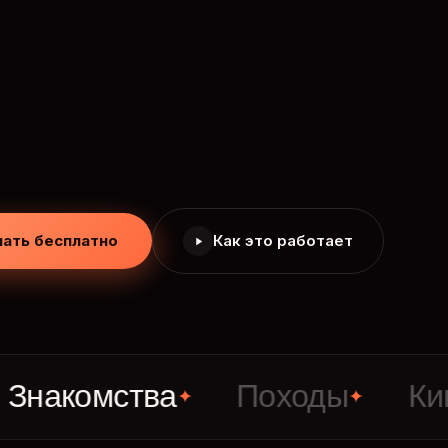
чать бесплатно
Как это работает
комства
Походы
Кино
✦
✦
✦