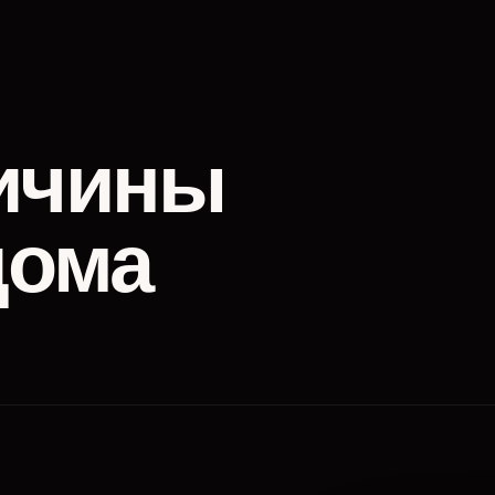
ичины
дома