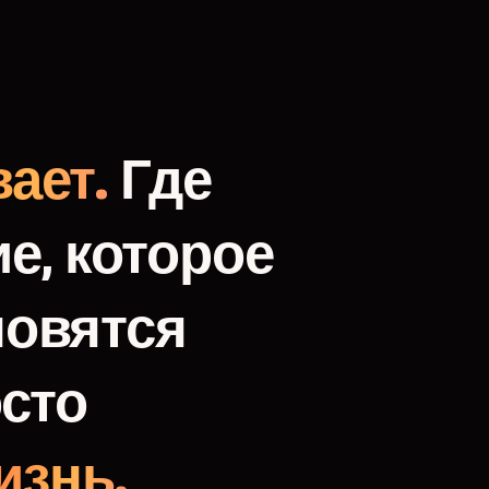
ает.
Где
е,
которое
новятся
сто
изнь.