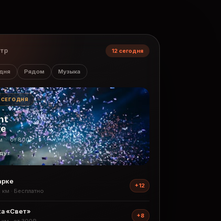
нтр
12 сегодня
дня
Рядом
Музыка
· СЕГОДНЯ
ht
ge
м · от 800₽
дут
арке
+12
2 км · Бесплатно
а «Свет»
+8