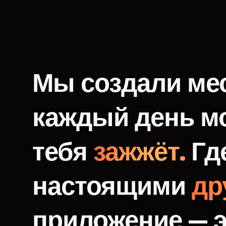
Мы
создали
мес
каждый
день
м
тебя
зажжёт.
Гд
настоящими
др
приложение
—