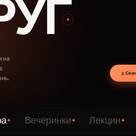
РУГ
и на
в
Ска
знь.
Вечеринки
Лекции
Зна
✦
✦