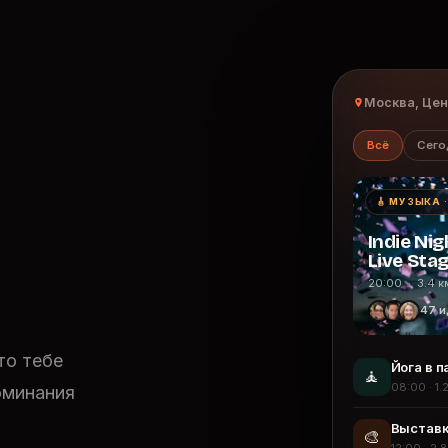
Москва, Це
Всё
Сего
🎸 МУЗЫКА 
Indie Nig
Live Sta
20:00 · 3.4 к
47 и
то тебе
Йога в п
🧘
08:00 · 1.
оминания
Выставк
🎨