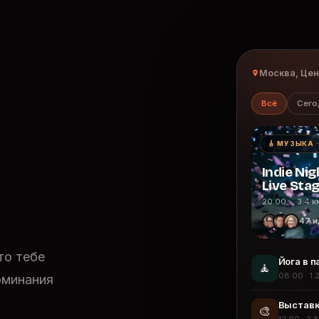
Москва, Це
Всё
Сего
🎸 МУЗЫКА 
Indie Nig
Live Sta
20:00 · 3.4 к
47 и
то тебе
Йога в п
🧘
08:00 · 1.
оминания
Выставк
🎨