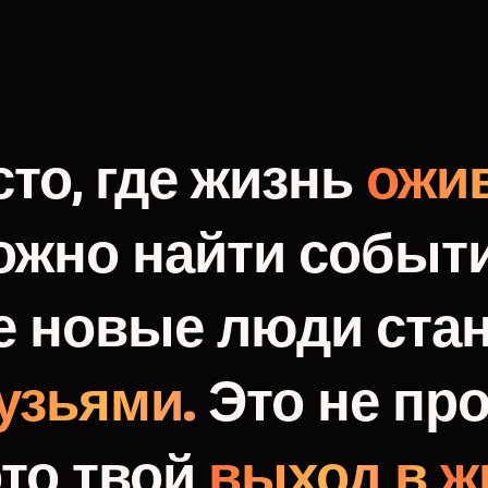
то,
где
жизнь
ожив
ожно
найти
событи
е
новые
люди
ста
узьями.
Это
не
про
это
твой
выход
в
ж