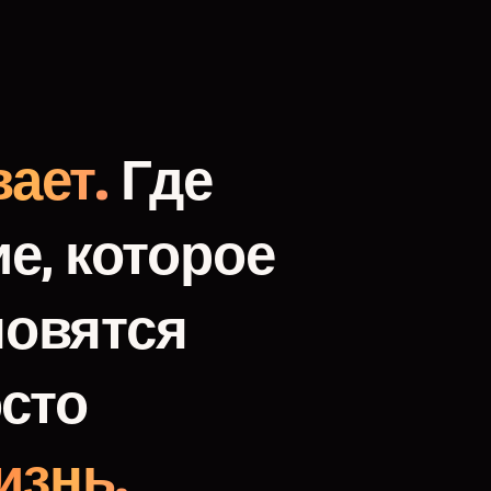
ает.
Где
е,
которое
новятся
сто
изнь.