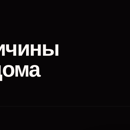
ичины
дома