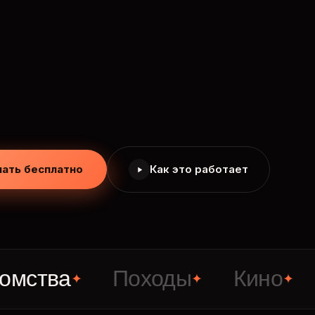
чать бесплатно
Как это работает
ва
Походы
Кино
Сте
✦
✦
✦