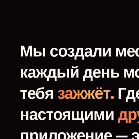
Мы
создали
мес
каждый
день
м
тебя
зажжёт.
Гд
настоящими
др
приложение
—