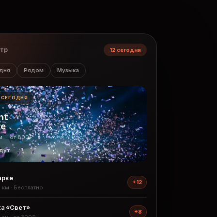
нтр
12 сегодня
дня
Рядом
Музыка
· СЕГОДНЯ
ht
ge
м · от 800₽
дут
арке
+12
2 км · Бесплатно
а «Свет»
+8