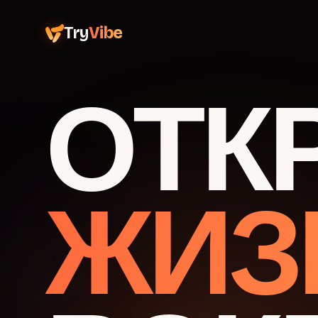
Try
Vibe
ОТК
ЖИЗ