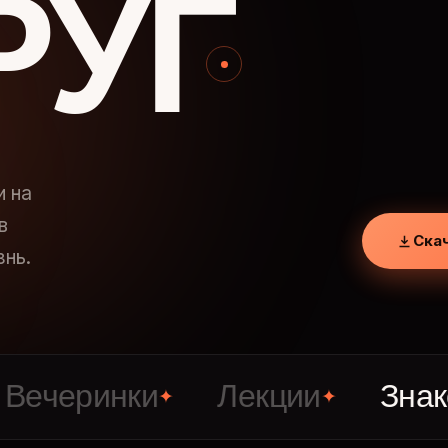
РУГ
и на
в
Ска
знь.
ринки
Лекции
Знакомст
✦
✦