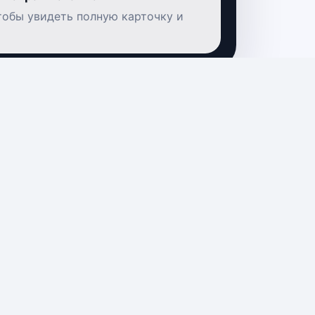
чтобы увидеть полную карточку и
Мураками | 12 сентября |
Клуб «М33»
— Архангельск
Мировые рок-хиты на
виолончелях
— Архангельск