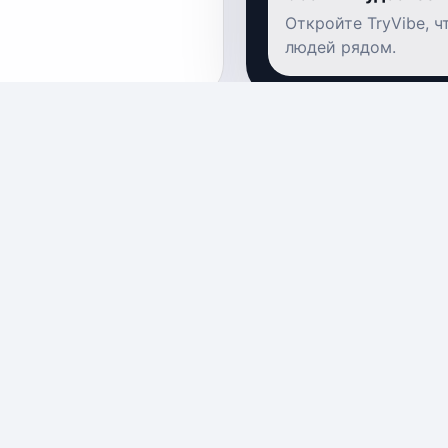
Откройте TryVibe, 
людей рядом.
рная экскурсия по дому
Мульти-квиз
ангельск
— Архангельск
ем за органом
Свита Короля
ангельск
— Архангельск