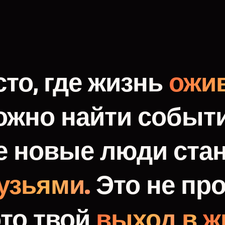
то,
где
жизнь
ожив
ожно
найти
событи
е
новые
люди
ста
узьями.
Это
не
про
это
твой
выход
в
ж