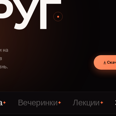
РУГ
и на
в
Ска
знь.
ечеринки
Лекции
Знако
✦
✦