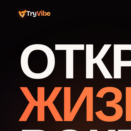
Try
Vibe
ОТК
ЖИЗ