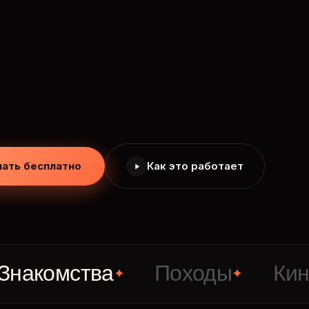
чать бесплатно
Как это работает
мства
Походы
Кино
✦
✦
✦