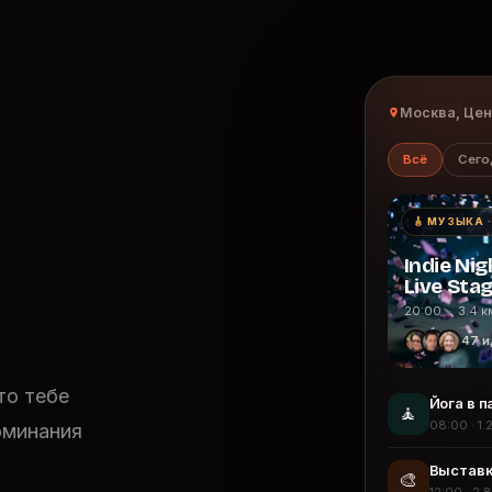
Москва, Це
Всё
Сего
🎸 МУЗЫКА 
Indie Nig
Live Sta
20:00 · 3.4 к
47 и
то тебе
Йога в п
🧘
08:00 · 1.
оминания
Выставк
🎨