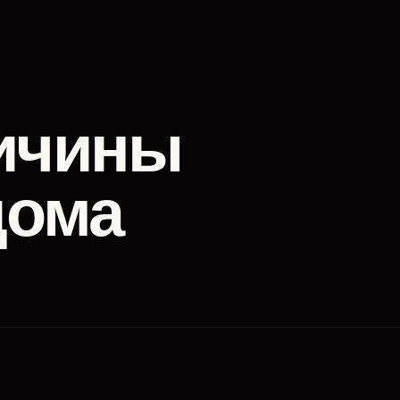
ичины
дома