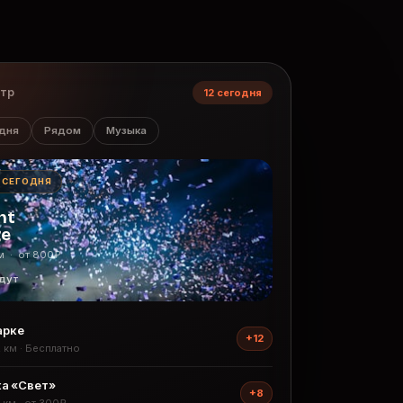
нтр
12 сегодня
дня
Рядом
Музыка
· СЕГОДНЯ
ht
ge
м · от 800₽
дут
арке
+12
2 км · Бесплатно
а «Свет»
+8