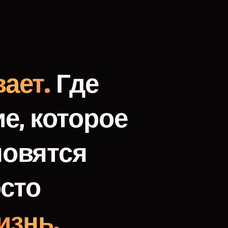
ает.
Где
е,
которое
новятся
сто
изнь.