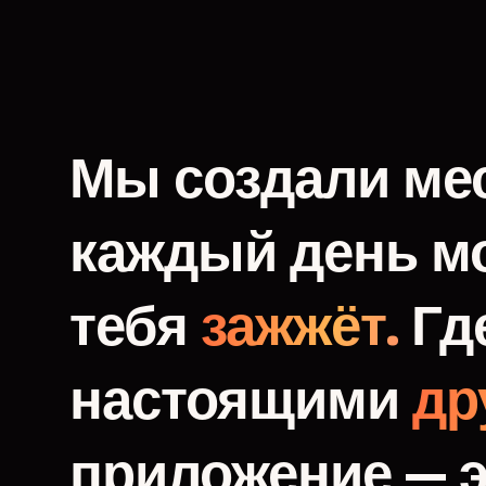
Мы
создали
мес
каждый
день
м
тебя
зажжёт.
Гд
настоящими
др
приложение
—