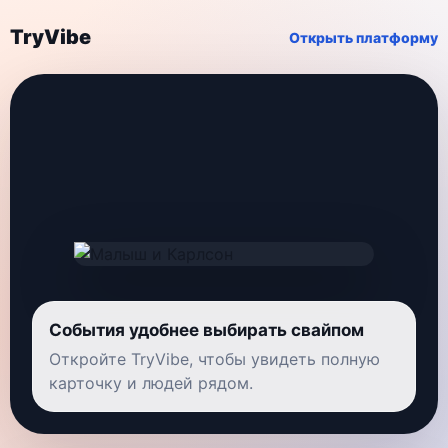
TryVibe
Открыть платформу
События удобнее выбирать свайпом
Откройте TryVibe, чтобы увидеть полную
карточку и людей рядом.