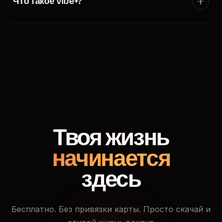
Что такое Vibe+?
появится в ленте пользователей твоего города.
Vibe+ — премиум-подписка TryVibe: расширенные
фильтры поиска, приоритетный показ в ленте
знакомств, кто смотрел твой профиль и доступ к
закрытым событиям.
Твоя жизнь
начинается
здесь
Бесплатно. Без привязки карты. Просто скачай и