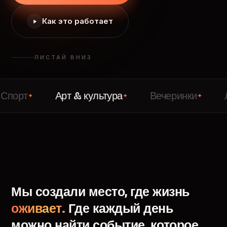
Как это работает
ЛИСТАЙ ВНИЗ
Арт & культура
Вечеринки
Лекции
✦
✦
✦
Мы
создали
место,
где
жизнь
оживает.
Где
каждый
день
можно
найти
событие,
которое