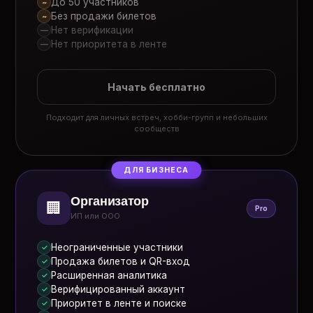
До 50 участников
~
Без продажи билетов
~
Нет верификации
—
Нет приоритета в ленте
—
Начать бесплатно
Подходит для личных встреч, хобби-групп и небольших
сообществ
ДЛЯ БИЗНЕСА
Организатор
🏢
Pro
ИП или ООО
Неограниченные участники
✓
Продажа билетов и QR-вход
✓
Расширенная аналитика
✓
Верифицированный аккаунт
✓
Приоритет в ленте и поиске
✓