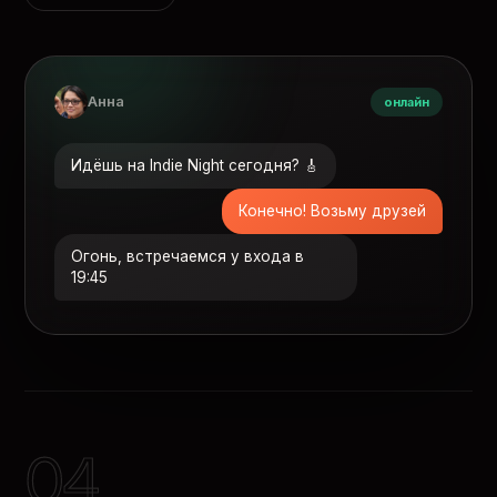
Анна
онлайн
Идёшь на Indie Night сегодня? 🎸
Конечно! Возьму друзей
Огонь, встречаемся у входа в
19:45
04