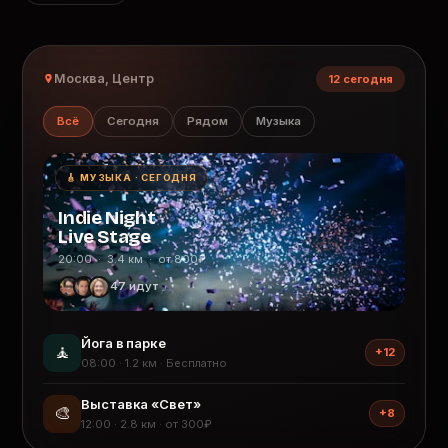
Москва, Центр
12 сегодня
Всё
Сегодня
Рядом
Музыка
🎸 МУЗЫКА · СЕГОДНЯ
Indie Night
Live Stage
20:00 · 3.4 км · от 800₽
47 идут
Йога в парке
🧘
+12
08:00 · 1.2 км · Бесплатно
Выставка «Свет»
🎨
+8
12:00 · 2.8 км · от 300₽