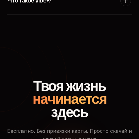
Что такое Vibe+?
появится в ленте пользователей твоего города.
Vibe+ — премиум-подписка TryVibe: расширенные
фильтры поиска, приоритетный показ в ленте
знакомств, кто смотрел твой профиль и доступ к
закрытым событиям.
Твоя жизнь
начинается
здесь
Бесплатно. Без привязки карты. Просто скачай и