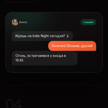
Анна
онлайн
Идёшь на Indie Night сегодня? 🎸
Конечно! Возьму друзей
Огонь, встречаемся у входа в
19:45
04