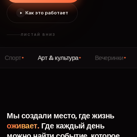
Как это работает
ЛИСТАЙ ВНИЗ
т
Арт & культура
Вечеринки
Лекци
✦
✦
✦
Мы
создали
место,
где
жизнь
оживает.
Где
каждый
день
можно
найти
событие,
которое