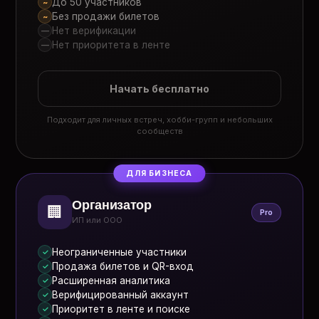
До 50 участников
~
Без продажи билетов
~
Нет верификации
—
Нет приоритета в ленте
—
Начать бесплатно
Подходит для личных встреч, хобби-групп и небольших
сообществ
ДЛЯ БИЗНЕСА
Организатор
🏢
Pro
ИП или ООО
Неограниченные участники
✓
Продажа билетов и QR-вход
✓
Расширенная аналитика
✓
Верифицированный аккаунт
✓
Приоритет в ленте и поиске
✓