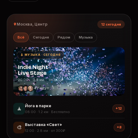
Москва, Центр
12 сегодня
Всё
Сегодня
Рядом
Музыка
🎸 МУЗЫКА · СЕГОДНЯ
Indie Night
Live Stage
20:00 · 3.4 км · от 800₽
47 идут
Йога в парке
🧘
+12
08:00 · 1.2 км · Бесплатно
Выставка «Свет»
🎨
+8
12:00 · 2.8 км · от 300₽