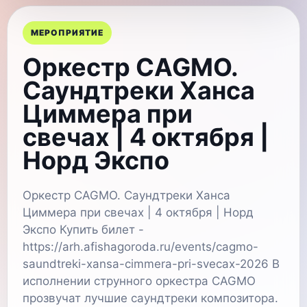
МЕРОПРИЯТИЕ
Оркестр CAGMO.
Саундтреки Ханса
Циммера при
свечах | 4 октября |
Норд Экспо
Оркестр CAGMO. Саундтреки Ханса
Циммера при свечах | 4 октября | Норд
Экспо Купить билет -
https://arh.afishagoroda.ru/events/cagmo-
saundtreki-xansa-cimmera-pri-svecax-2026 В
исполнении струнного оркестра CAGMO
прозвучат лучшие саундтреки композитора.