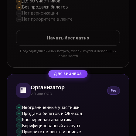
До 50 участников
~
Без продажи билетов
~
Нет верификации
—
Нет приоритета в ленте
—
Начать бесплатно
Подходит для личных встреч, хобби-групп и небольших
сообществ
ДЛЯ БИЗНЕСА
Организатор
🏢
Pro
ИП или ООО
Неограниченные участники
✓
Продажа билетов и QR-вход
✓
Расширенная аналитика
✓
Верифицированный аккаунт
✓
Приоритет в ленте и поиске
✓