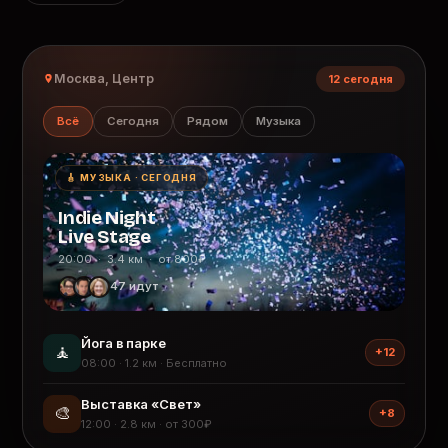
Москва, Центр
12 сегодня
Всё
Сегодня
Рядом
Музыка
🎸 МУЗЫКА · СЕГОДНЯ
Indie Night
Live Stage
20:00 · 3.4 км · от 800₽
47 идут
Йога в парке
🧘
+12
08:00 · 1.2 км · Бесплатно
Выставка «Свет»
🎨
+8
12:00 · 2.8 км · от 300₽