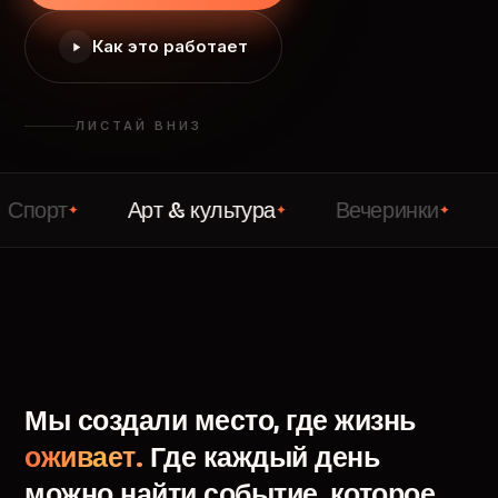
Как это работает
ЛИСТАЙ ВНИЗ
Арт & культура
Вечеринки
Лекции
✦
✦
✦
Мы
создали
место,
где
жизнь
оживает.
Где
каждый
день
можно
найти
событие,
которое