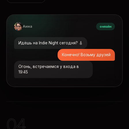
Анна
онлайн
Идёшь на Indie Night сегодня? 🎸
Конечно! Возьму друзей
Огонь, встречаемся у входа в
19:45
04