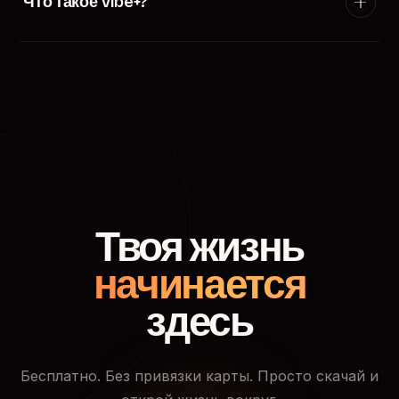
Что такое Vibe+?
появится в ленте пользователей твоего города.
Vibe+ — премиум-подписка TryVibe: расширенные
фильтры поиска, приоритетный показ в ленте
знакомств, кто смотрел твой профиль и доступ к
закрытым событиям.
Твоя жизнь
начинается
здесь
Бесплатно. Без привязки карты. Просто скачай и