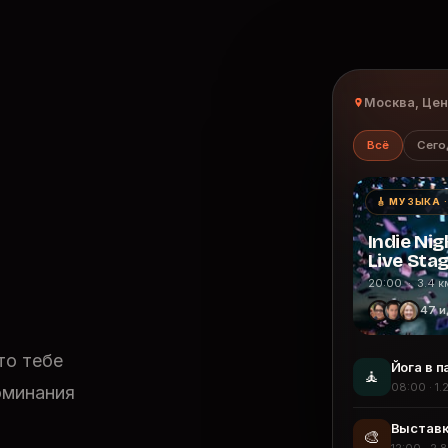
Москва, Це
Всё
Сего
🎸 МУЗЫКА 
Indie Nig
Live Sta
20:00 · 3.4 к
47 и
то тебе
Йога в п
🧘
08:00 · 1.
оминания
Выставк
🎨