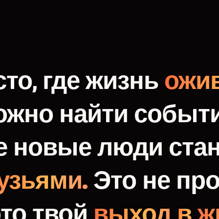
то,
где
жизнь
ожив
ожно
найти
событи
е
новые
люди
ста
узьями.
Это
не
про
это
твой
выход
в
ж