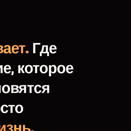
ает.
Где
е,
которое
новятся
сто
изнь.