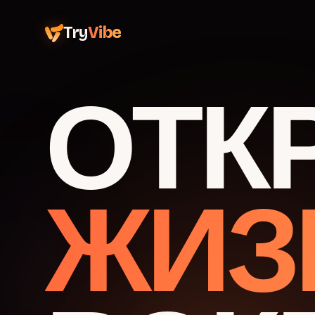
Try
Vibe
ОТК
ЖИЗ