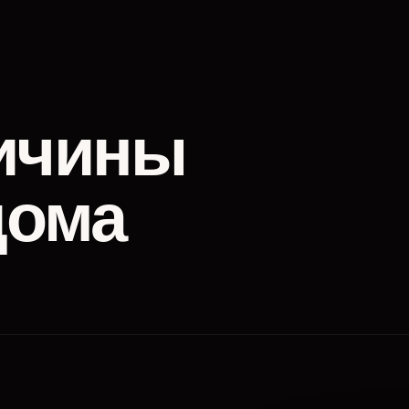
ичины
дома