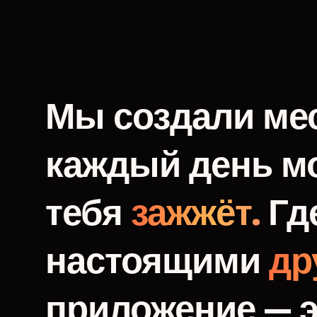
Мы
создали
мес
каждый
день
м
тебя
зажжёт.
Гд
настоящими
др
приложение
—