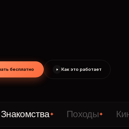
чать бесплатно
Как это работает
омства
Походы
Кино
✦
✦
✦