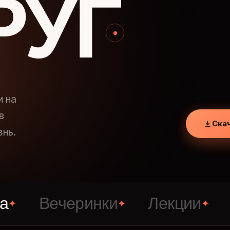
РУГ
и на
в
Ска
знь.
Вечеринки
Лекции
Знак
✦
✦