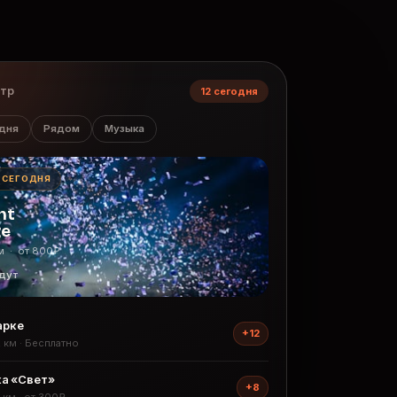
нтр
12 сегодня
дня
Рядом
Музыка
· СЕГОДНЯ
ht
ge
м · от 800₽
дут
арке
+12
2 км · Бесплатно
а «Свет»
+8