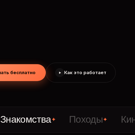
чать бесплатно
Как это работает
омства
Походы
Кино
✦
✦
✦