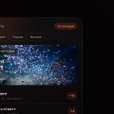
нтр
12 сегодня
дня
Рядом
Музыка
· СЕГОДНЯ
ht
ge
м · от 800₽
дут
арке
+12
2 км · Бесплатно
а «Свет»
+8