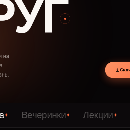
РУГ
и на
в
Ска
знь.
Вечеринки
Лекции
Знак
✦
✦