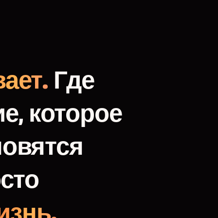
ает.
Где
е,
которое
новятся
сто
изнь.