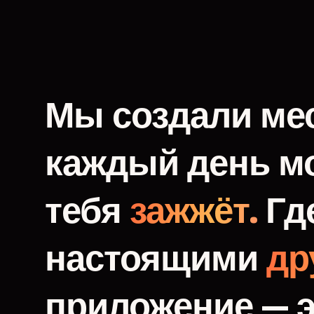
Мы
создали
мес
каждый
день
м
тебя
зажжёт.
Гд
настоящими
др
приложение
—