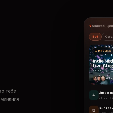
Москва, Це
Всё
Сего
🎸 МУЗЫКА 
Indie Nig
Live Sta
20:00 · 3.4 к
47 и
то тебе
Йога в п
🧘
08:00 · 1.
оминания
Выставк
🎨