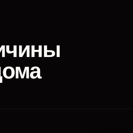
ичины
дома