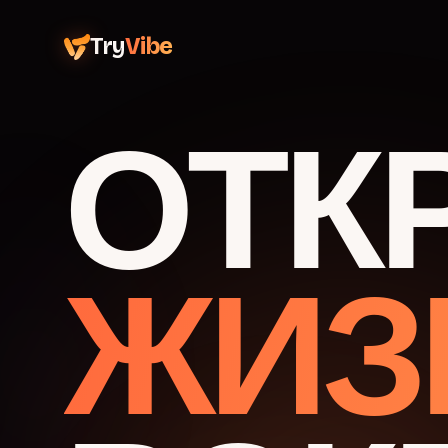
Try
Vibe
ОТК
ЖИЗ