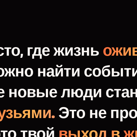
то,
где
жизнь
ожив
ожно
найти
событи
е
новые
люди
ста
узьями.
Это
не
про
это
твой
выход
в
ж