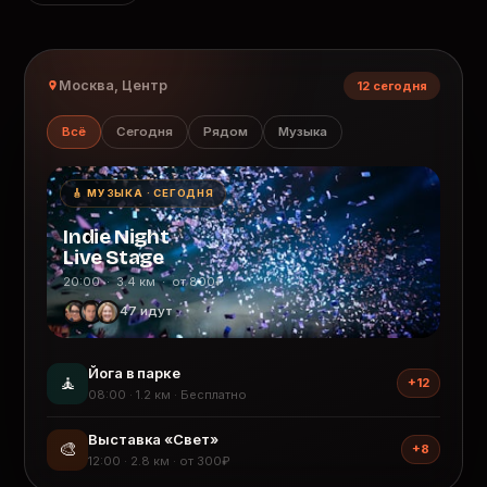
Москва, Центр
12 сегодня
Всё
Сегодня
Рядом
Музыка
🎸 МУЗЫКА · СЕГОДНЯ
Indie Night
Live Stage
20:00 · 3.4 км · от 800₽
47 идут
Йога в парке
🧘
+12
08:00 · 1.2 км · Бесплатно
Выставка «Свет»
🎨
+8
12:00 · 2.8 км · от 300₽