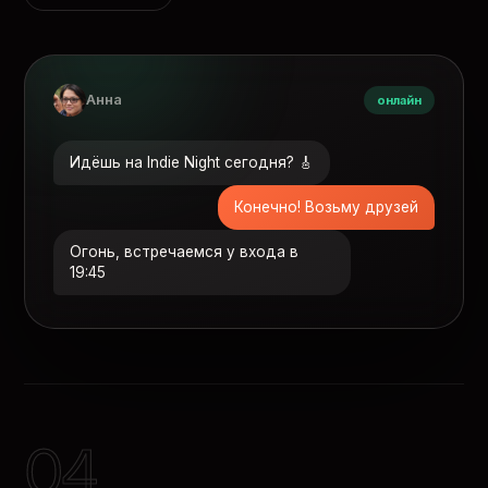
Анна
онлайн
Идёшь на Indie Night сегодня? 🎸
Конечно! Возьму друзей
Огонь, встречаемся у входа в
19:45
04