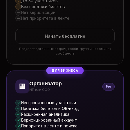
До 50 участников
~
Без продажи билетов
~
Нет верификации
—
Нет приоритета в ленте
—
Начать бесплатно
Подходит для личных встреч, хобби-групп и небольших
сообществ
ДЛЯ БИЗНЕСА
Организатор
🏢
Pro
ИП или ООО
Неограниченные участники
✓
Продажа билетов и QR-вход
✓
Расширенная аналитика
✓
Верифицированный аккаунт
✓
Приоритет в ленте и поиске
✓