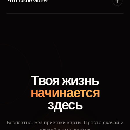
Что такое Vibe+?
появится в ленте пользователей твоего города.
Vibe+ — премиум-подписка TryVibe: расширенные
фильтры поиска, приоритетный показ в ленте
знакомств, кто смотрел твой профиль и доступ к
закрытым событиям.
Твоя жизнь
начинается
здесь
Бесплатно. Без привязки карты. Просто скачай и