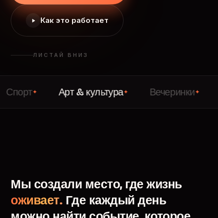
Как это работает
ЛИСТАЙ ВНИЗ
т
Арт & культура
Вечеринки
Лекци
✦
✦
✦
Мы
создали
место,
где
жизнь
оживает.
Где
каждый
день
можно
найти
событие,
которое