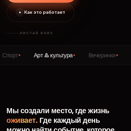
Как это работает
ЛИСТАЙ ВНИЗ
Арт & культура
Вечеринки
Лекци
✦
✦
✦
Мы
создали
место,
где
жизнь
оживает.
Где
каждый
день
можно
найти
событие,
которое