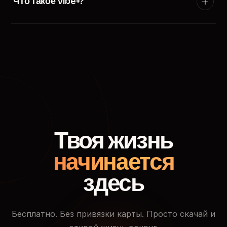
Что такое Vibe+?
появится в ленте пользователей твоего города.
Vibe+ — премиум-подписка TryVibe: расширенные
фильтры поиска, приоритетный показ в ленте
знакомств, кто смотрел твой профиль и доступ к
закрытым событиям.
Твоя жизнь
начинается
здесь
Бесплатно. Без привязки карты. Просто скачай и