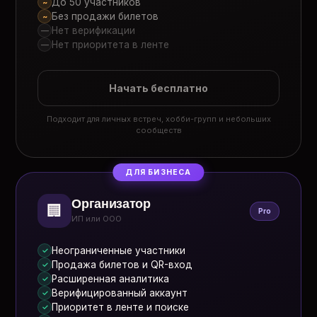
До 50 участников
~
Без продажи билетов
~
Нет верификации
—
Нет приоритета в ленте
—
Начать бесплатно
Подходит для личных встреч, хобби-групп и небольших
сообществ
ДЛЯ БИЗНЕСА
Организатор
🏢
Pro
ИП или ООО
Неограниченные участники
✓
Продажа билетов и QR-вход
✓
Расширенная аналитика
✓
Верифицированный аккаунт
✓
Приоритет в ленте и поиске
✓