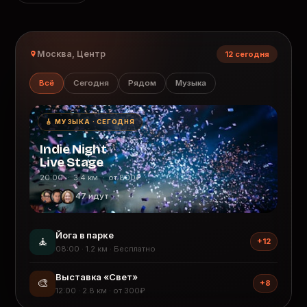
Москва, Центр
12 сегодня
Всё
Сегодня
Рядом
Музыка
🎸 МУЗЫКА · СЕГОДНЯ
Indie Night
Live Stage
20:00 · 3.4 км · от 800₽
47 идут
Йога в парке
🧘
+12
08:00 · 1.2 км · Бесплатно
Выставка «Свет»
🎨
+8
12:00 · 2.8 км · от 300₽