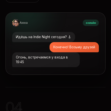
Анна
онлайн
Идёшь на Indie Night сегодня? 🎸
Конечно! Возьму друзей
Огонь, встречаемся у входа в
19:45
04