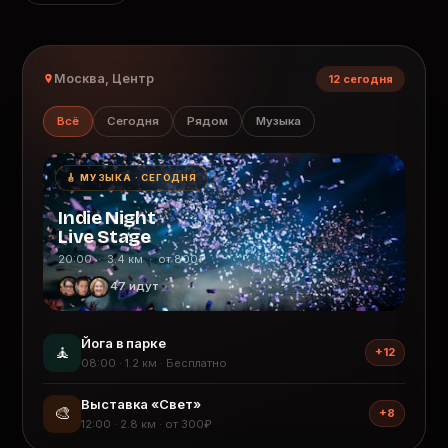
Москва, Центр
12 сегодня
Всё
Сегодня
Рядом
Музыка
🎸 МУЗЫКА · СЕГОДНЯ
Indie Night
Live Stage
20:00 · 3.4 км · от 800₽
47 идут
Йога в парке
🧘
+12
08:00 · 1.2 км · Бесплатно
Выставка «Свет»
🎨
+8
12:00 · 2.8 км · от 300₽