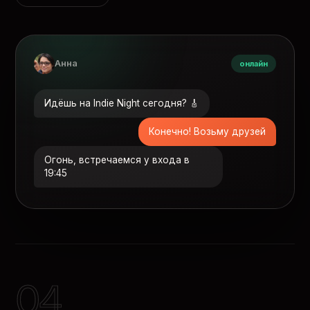
Анна
онлайн
Идёшь на Indie Night сегодня? 🎸
Конечно! Возьму друзей
Огонь, встречаемся у входа в
19:45
04