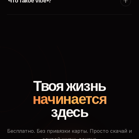
Что такое Vibe+?
появится в ленте пользователей твоего города.
Vibe+ — премиум-подписка TryVibe: расширенные
фильтры поиска, приоритетный показ в ленте
знакомств, кто смотрел твой профиль и доступ к
закрытым событиям.
Твоя жизнь
начинается
здесь
Бесплатно. Без привязки карты. Просто скачай и