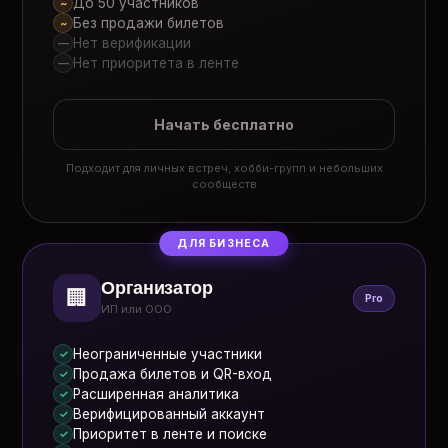
До 50 участников
~
Без продажи билетов
~
Нет верификации
—
Нет приоритета в ленте
—
Начать бесплатно
Подходит для личных встреч, хобби-групп и небольших
сообществ
ДЛЯ БИЗНЕСА
Организатор
🏢
Pro
ИП или ООО
Неограниченные участники
✓
Продажа билетов и QR-вход
✓
Расширенная аналитика
✓
Верифицированный аккаунт
✓
Приоритет в ленте и поиске
✓