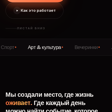
Как это работает
ЛИСТАЙ ВНИЗ
Арт & культура
Вечеринки
Лекции
✦
✦
✦
Мы
создали
место,
где
жизнь
оживает.
Где
каждый
день
можно
найти
событие,
которое