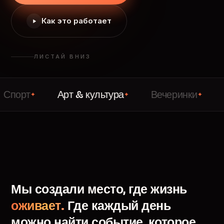
Как это работает
ЛИСТАЙ ВНИЗ
Арт & культура
Вечеринки
Лекци
✦
✦
✦
Мы
создали
место,
где
жизнь
оживает.
Где
каждый
день
можно
найти
событие,
которое