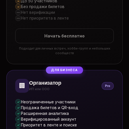
До 50 участников
~
Без продажи билетов
~
Нет верификации
—
Нет приоритета в ленте
—
Начать бесплатно
Подходит для личных встреч, хобби-групп и небольших
сообществ
ДЛЯ БИЗНЕСА
Организатор
🏢
Pro
ИП или ООО
Неограниченные участники
✓
Продажа билетов и QR-вход
✓
Расширенная аналитика
✓
Верифицированный аккаунт
✓
Приоритет в ленте и поиске
✓