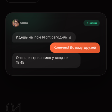
Анна
онлайн
Идёшь на Indie Night сегодня? 🎸
Конечно! Возьму друзей
Огонь, встречаемся у входа в
19:45
04