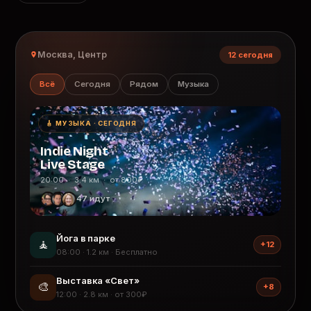
Москва, Центр
12 сегодня
Всё
Сегодня
Рядом
Музыка
🎸 МУЗЫКА · СЕГОДНЯ
Indie Night
Live Stage
20:00 · 3.4 км · от 800₽
47 идут
Йога в парке
🧘
+12
08:00 · 1.2 км · Бесплатно
Выставка «Свет»
🎨
+8
12:00 · 2.8 км · от 300₽