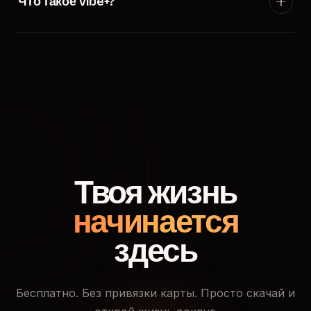
Что такое Vibe+?
появится в ленте пользователей твоего города.
Vibe+ — премиум-подписка TryVibe: расширенные
фильтры поиска, приоритетный показ в ленте
знакомств, кто смотрел твой профиль и доступ к
закрытым событиям.
Твоя жизнь
начинается
здесь
Бесплатно. Без привязки карты. Просто скачай и