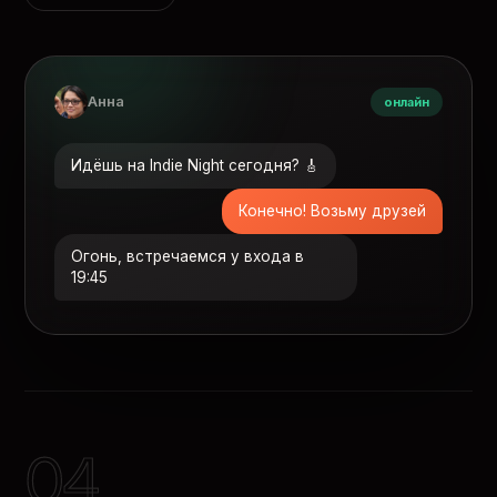
Анна
онлайн
Идёшь на Indie Night сегодня? 🎸
Конечно! Возьму друзей
Огонь, встречаемся у входа в
19:45
04