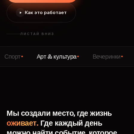
Как это работает
ЛИСТАЙ ВНИЗ
т
Арт & культура
Вечеринки
Лекц
✦
✦
✦
Мы
создали
место,
где
жизнь
оживает.
Где
каждый
день
можно
найти
событие,
которое