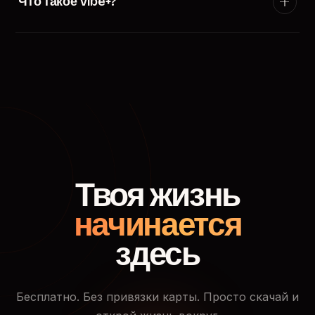
Что такое Vibe+?
появится в ленте пользователей твоего города.
Vibe+ — премиум-подписка TryVibe: расширенные
фильтры поиска, приоритетный показ в ленте
знакомств, кто смотрел твой профиль и доступ к
закрытым событиям.
Твоя жизнь
начинается
здесь
Бесплатно. Без привязки карты. Просто скачай и