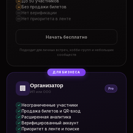
До 50 участников
~
Без продажи билетов
~
Нет верификации
—
Нет приоритета в ленте
—
Начать бесплатно
Подходит для личных встреч, хобби-групп и небольших
сообществ
ДЛЯ БИЗНЕСА
Организатор
🏢
Pro
ИП или ООО
Неограниченные участники
✓
Продажа билетов и QR-вход
✓
Расширенная аналитика
✓
Верифицированный аккаунт
✓
Приоритет в ленте и поиске
✓