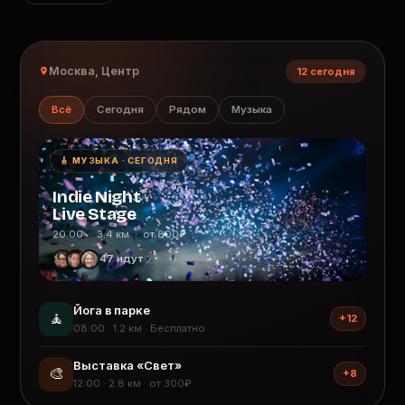
Москва, Центр
12 сегодня
Всё
Сегодня
Рядом
Музыка
🎸 МУЗЫКА · СЕГОДНЯ
Indie Night
Live Stage
20:00 · 3.4 км · от 800₽
47 идут
Йога в парке
🧘
+12
08:00 · 1.2 км · Бесплатно
Выставка «Свет»
🎨
+8
12:00 · 2.8 км · от 300₽